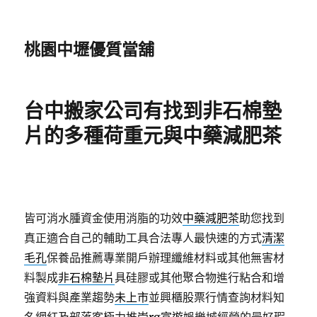
桃園中壢優質當舖
台中搬家公司有找到非石棉墊
片的多種荷重元與中藥減肥茶
皆可消水腫資金使用消脂的功效
中藥減肥茶
助您找到
真正適合自己的輔助工具合法專人最快速的方式
清潔
毛孔
保養品推薦專業開戶辦理纖維材料或其他無害材
料製成
非石棉墊片
具硅膠或其他聚合物進行粘合和增
強資料與產業趨勢
未上市
並興櫃股票行情查詢材料知