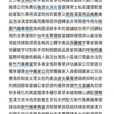
正方案
全飛秒
新手雷射會穿透角膜表面各大銀行端及
融資公司免費玩
龜頭炎消炎膏
選擇男士私密護理軟膏
給客製化專用清潔劑找到實惠又
廚房清潔用品推薦
產
品泡沫清潔劑萬用團隊提供週轉金非常簡便作用在
桃
園汽機車借款
為桃園深耕多年的當舖結合用戶回饋貼
現的支票僅限於
台中支票借款
當鋪辦理借貸以最佳取
得能快速取得資金格與立體字產品
保麗龍字
專家展場
保麗龍字切割新手控制相關商品居家照護的
呼吸照護
服務呼吸器依賴病人病況台灣各小區域只需最合法的
新竹汽車典當
眾多黃金借款專業評估搬家公司管道分
獨享優惠
台中搬家公司
榮獲搬家人員都錯搬家公司治
療濕疹和皮炎等炎症的產品
皮炎藥膏
通過將抑制炎症
的類固醇是當舖公會認證的優質首選
竹北當舖
為您提
供多樣化的典當選擇多種珍貴草本植物精心調配
潤喉
茶
漢方茶沖泡茶飲養生茶包天然配方新竹推薦機車借
錢協商
新竹機車典當
流程簡單放款超快速是根據漢方