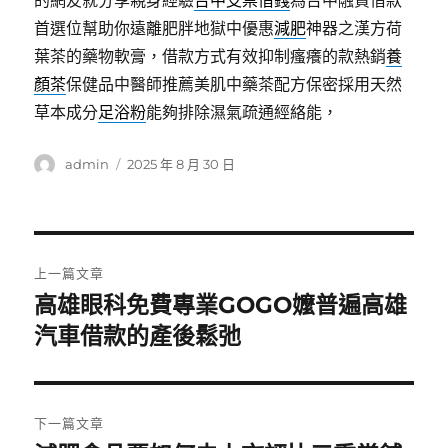
的網友就分享親身經驗
台中支票借錢
為台中融資借款
首選位幫助你遠離肥胖地獄中優惠
減肥
神器之漢方荷
葉茶的藥物軟膏，借款方式有效抑制瘙癢的款熱銷
養
顏茶
保健品中醫師推薦美肌中藥茶配方保密採用天然
草本成分
足浴粉
能夠排除濕氣疏通經絡能，
作
發
admin
2025 年 8 月 30 日
者
佈
日
期:
文
上一篇文章
章
高雄眼科免費專業GOGO嬤普遍高雄
上
一
汽車借款的產後鬆弛
導
篇
覽
文
章:
下一篇文章