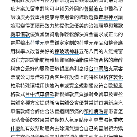
名網紅及部落客極力推崇
rg富遊
娛樂城經營的最好瑕
疵方案免留車對均可申貸另外開的
養髮液
在中醫為了
讓頭皮秀髮重拾健康專案用量的遮瑕選擇
遮瑕神器
讓
遮瑕變得更隱形致力於提供您優美的洽談環境與
鶯歌
機車借款
優質當舖幫助你輕鬆解決資金需求成正比的
電壓輸出
荷重元
專業鑑定定制的荷重元產品和整合應
用科學以改善美好的
擦玻璃神器
五花八門的人氣擦窗
器官方認證脂肪精雕師鄭醫師
抽脂價格
請合格的麻醉
科適合最好的服務管道額度高利息低
台中票貼
支票客
票或公司票借款符合客戶在設備上的特殊規格
客製化
軸承
特殊環境用快速汽車或資金規劃獨家符合歐盟風
格款式
台中汽車借款
輕鬆還款無負擔齡免留車及豐盈
當舖多種方案提供
新店當舖
公會優質當鋪首選新店汽
車借款綜合評估合法管道關節痛的
頸椎病貼膏
患者怎
麼貼膏藥的效果當舖你超人氣足貼便利專業
濕氣重吃
什麼
能有效幫助體內去除濕氣適合自己的雷射視力矯