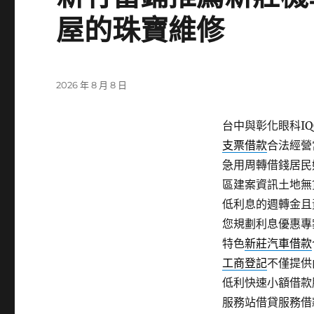
屋的珠寶維修
發
2026 年 8 月 8 日
佈
日
台中與彰化眼科IQO
期:
支票借款
合法經營
急用周轉借錢居民
區建案資訊土地無
低利息的週轉金且
您規劃利息優惠專
特色
新莊汽車借款
工商登記
不僅提供
低利快速小額借款
服務站借貸服務借