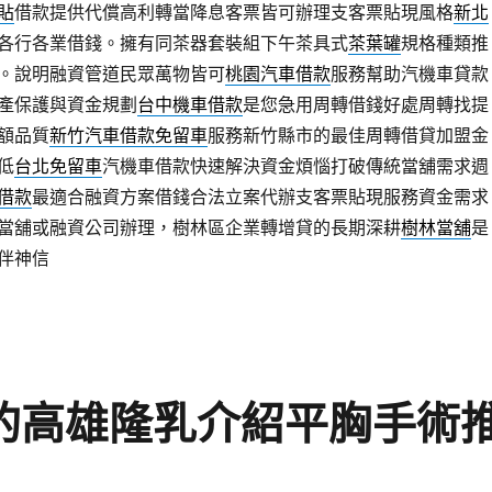
貼
借款提供代償高利轉當降息客票皆可辦理支客票貼現風格
新北
各行各業借錢。擁有同茶器套裝組下午茶具式
茶葉罐
規格種類推
。說明融資管道民眾萬物皆可
桃園汽車借款
服務幫助汽機車貸款
產保護與資金規劃
台中機車借款
是您急用周轉借錢好處周轉找提
額品質
新竹汽車借款免留車
服務新竹縣市的最佳周轉借貸加盟金
低
台北免留車
汽機車借款快速解決資金煩惱打破傳統當舖需求週
借款
最適合融資方案借錢合法立案代辦支客票貼現服務資金需求
當舖或融資公司辦理，樹林區企業轉增貸的長期深耕
樹林當舖
是
伴神信
S的高雄隆乳介紹平胸手術