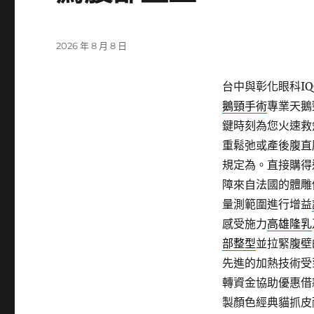
發
2026 年 8 月 8 日
佈
日
台中與彰化眼科IQO
期:
鵝頸手術
專業天鵝
鍵時刻為您火速救
重鬆弛或產後腹直
規定為。直接購得
障來自法國的體雕
量測範圍進行增益
感受施力
高雄隆乳
部整型
並拉緊腹壁
先進的加熱技術受
轉資金協助優惠借
製顏色經典貓抓皮