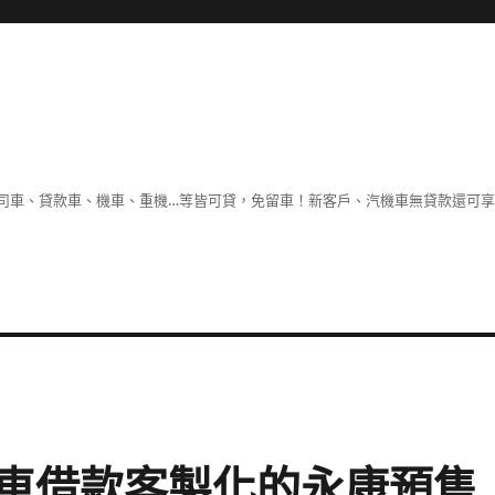
司車、貸款車、機車、重機…等皆可貸，免留車！新客戶、汽機車無貸款還可
車借款客製化的永康預售