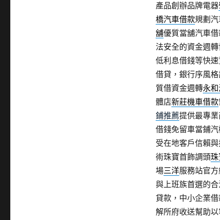
產品創辦品牌電器
橋汽車借款
規劃汽
舖
優質當舖汽車借
法安全的資金週轉
低利息借錢等快速
借貸，銀行序風格
質借資金週轉
永和
體店
新莊機車借款
鋪推薦
提供最專業
借錢免留車當鋪汽
受在地客戶信賴與
術珠寶首飾調頭
珠
場
三洋
服務站官方
與上班族首選的合
貸款，中小企業借
解所府收送幫助以