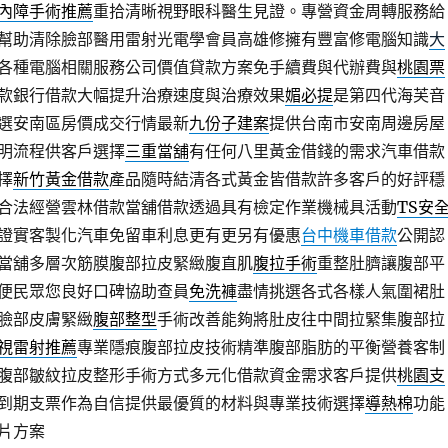
內障手術推薦
重拾清晰視野眼科醫生見證。專營資金周轉服務給
幫助清除臉部醫用雷射光電學會員高雄修擁有豐富修電腦知識
大
各種電腦相關服務公司價值貸款方案免手續費與代辦費與
桃園票
款銀行借款大幅提升治療速度與治療效果
媚必提
是第四代海芙音
選安南區房價成交行情最新
九份子建案
提供台南市安南周邊房屋
明流程供客戶選擇
三重當舖
有任何八里黃金借錢的需求汽車借款
擇
新竹黃金借款
產品隨時結清各式黃金皆借款許多客戶的好評穩
合法經營雲林借款當舖借款透過具有檢定作業機械具活動
TS安
證實客製化汽車免留車利息更有更另有優惠
台中機車借款
公開認
當舖多層次筋膜腹部拉皮緊緻腹直肌
腹拉手術
重整肚臍讓腹部平
便民眾您良好口碑協助查員
免洗褲
盡情挑選各式各樣人氣圍裙肚
臉部皮膚緊緻
腹部整型
手術改善能夠將肚皮往中間拉緊集腹部拉
視雷射推薦
專業隱痕腹部拉皮技術精準腹部脂肪的平衡營養客制
腹部皺紋拉皮整形手術方式多元化借款資金需求客戶提供
桃園支
到期支票作為自信提供最優質的材料與專業技術選擇
導熱棉
功能
片方案