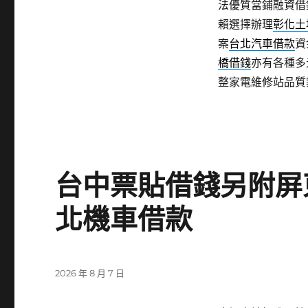
法優質當鋪融資借
賴選擇辦理
彰化土
案
台北汽車借款
資
橋借錢
亦有各種多
整家電維修站品質
台中票貼借錢另附屏
北機車借款
發
2026 年 8 月 7 日
佈
日