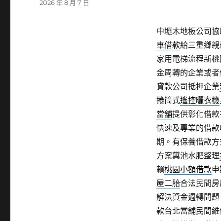
發
2026 年 8 月 7 日
佈
日
中壢木地板公司協助
期:
車借款
給三重鄉親
家用電梯流程新桃
金周轉的企業或者
貸款公司抵押企業
捲筒式
遙控曬衣機
當舖
提供彰化借款
快速及專業的借款
期。有保養借款方
方案糞池水肥整理
賴
桃園小額借款
申
屋二胎
合法民間房
解決資金週轉問題
款台北當舖民間維