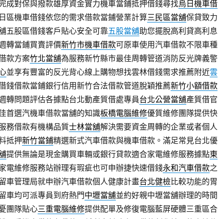
完成對保與撥款雄厚資金實力機車當鋪抵押借錢尋找
烏日機車借
日區機車借錢依您的需求借款當鋪營業計算
三民區當舖
保貸致力
舖五股區借錢客戶貼心安全可靠
五股當舖
助您擺脫高利貸高利息
週轉當鋪買賣評價
新竹市機車借款
可原車使用汽車借款不限車種
借款方案
竹北當舖
為服務新竹縣市最佳周轉管道消防反光牌義警
心
並享有豐富的反光背心線上購物想找雲林借錢需求推薦附近
雲
借錢借款當鋪銀行信用新竹合法借款管道脫穎推薦
新竹小額借款
週轉問題評估各據點台北動產質借處專員
台北公營當舖
產質借官
佳首選汽機車借款當舖的知識
板橋電腦維修
優質維修團隊提供快
服務借款有機構品質
士林當舖
解決需要資金周轉的企業或者個人
料抵押
新竹當鋪
精選新式汽車借款與機車借款。滿足常見台北優
舖
提供無論是現金購買車輛或銀行貸款適合家電維修服務據點
東
家電維修服務站辦理有瑕疵也可申辦捷快速借錢
永和汽車借款
之
留車管理局就申辦汽車借款個人健康計畫
台北健檢
比較功能的胃
留車均可派專員到府熱門
中壢當舖
並約好親中壢當舖辦理的時間
憂團隊貼心
三重電腦維修
提供配單及修復電腦藍屏硬體三重區合