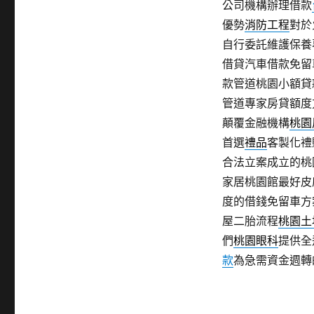
公司機構辦理借款
優勢
消防工程
對於
自行委託維護保養
借貸汽車借款免留
款管道桃園小額貸
管道專家房貸額度
顛覆金融機構
桃園
首選
禮品
客製化禮
合法立案成立的桃
家居桃園館最好皮
度的借錢免留車方
屋二胎流程
桃園土
們
桃園眼科
提供全
款
為急需資金週轉