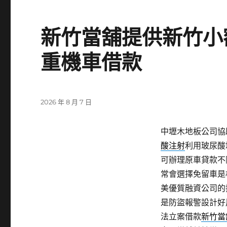
新竹當舖提供新竹小
重機車借款
發
2026 年 8 月 7 日
佈
日
中壢木地板公司協助
期:
酸注射
利用玻尿酸
可辦理原車貸款不
常會選擇免留車是
美優質融資公司的
是防盜報警設計好
法立案借款
新竹當