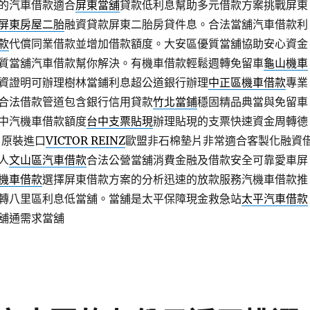
的汽車借款適合
屏東當舖
貸款低利息幫助多元借款方案挑戰屏東
屏東房屋二胎
融資貸款屏東二胎房貸件息。合法當舖汽車借款利
款
代償同業借款並增加借款額度。大安區優質當舖協助安心資金
質當舖汽車借款幫你解決。有機車借款輕鬆週轉免留車
龜山機車
資證明可辦理樹林當鋪利息超公道銀行辦理
中正區機車借款
專業
合法借款管道包含銀行信用貸款
竹北當鋪
穩固精品典當與免留車
中汽機車借款額度
台中支票貼現
辦理貼現的支票快速資金周轉德
片原裝進口
VICTOR REINZ
歐盟非石棉墊片非常適合客製化融資
人
文山區汽車借款
合法公營當舖消費金融及借款安全可靠愛車屏
機車借款
選擇屏東借款方案的分析迅速的放款服務汽機車借款推
轉八里區利息低當舖。當舖是太平保障現金救急站
太平汽車借款
舖通需求當舖