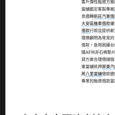
客戶彈性融資方案
當舖鑑定客製專案
息週轉
新莊汽車借
大安區機車借款
優
借款
行照且提供薪
理債顧問為常見的
借款。急用困擾台
國AFM非石棉墊
貸方案合理借錢個
東當舖抵押
屏東汽
薦
八里當舖
借款週
專業的融資借款當