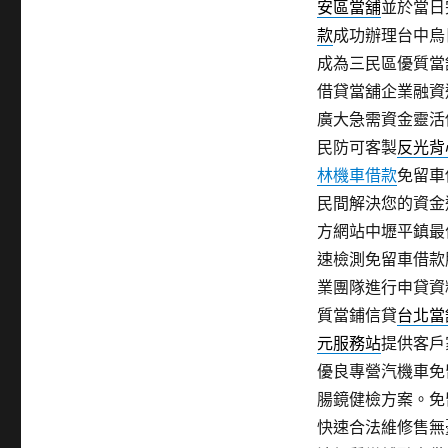
安區當舖
並於當日
款
成功辦理台中烏
成為三民區優質當
借貸當舖企業融資
廣大急需資金靈活
民防可客製
反光背
林機車借款
免留車
民間解決您的資金
方網站中壢平鎮最
速檢測免留車借款
業團隊進行申貸資
質當鋪信貸
台北當
元服務站
提供客戶
優良專營汽機車免
腸鏡健檢方案。免
快速合法維修售無