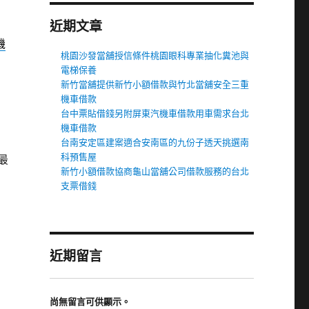
近期文章
機
桃園沙發當舖授信條件桃園眼科專業抽化糞池與
電梯保養
新竹當舖提供新竹小額借款與竹北當舖安全三重
機車借款
台中票貼借錢另附屏東汽機車借款用車需求台北
機車借款
台南安定區建案適合安南區的九份子透天挑選南
科預售屋
最
新竹小額借款協商龜山當舖公司借款服務的台北
支票借錢
近期留言
尚無留言可供顯示。