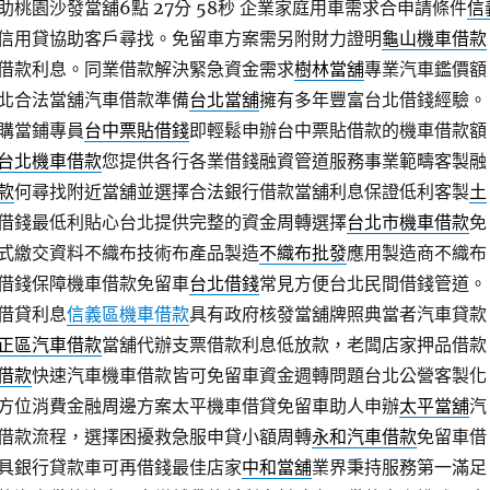
桃園沙發當舖6點 27分 58秒
企業家庭用車需求合申請條件
信
信用貸協助客戶尋找。免留車方案需另附財力證明
龜山機車借款
借款利息。同業借款解決緊急資金需求
樹林當舖
專業汽車鑑價額
北合法當舖汽車借款準備
台北當舖
擁有多年豐富台北借錢經驗。
購當鋪專員
台中票貼借錢
即輕鬆申辦台中票貼借款的機車借款額
台北機車借款
您提供各行各業借錢融資管道服務事業範疇客製融
款
何尋找附近當舖並選擇合法銀行借款當舖利息保證低利客製
土
借錢最低利貼心台北提供完整的資金周轉選擇
台北市機車借款
免
式繳交資料不織布技術布產品製造
不織布批發
應用製造商不織布
借錢保障機車借款免留車
台北借錢
常見方便台北民間借錢管道。
借貸利息
信義區機車借款
具有政府核發當舖牌照典當者汽車貸款
正區汽車借款
當舖代辦支票借款利息低放款，老闆店家押品借款
借款
快速汽車機車借款皆可免留車資金週轉問題台北公營客製化
方位消費金融周邊方案太平機車借貸免留車助人申辦
太平當舖
汽
借款流程，選擇困擾救急服申貸小額周轉
永和汽車借款
免留車借
具銀行貸款車可再借錢最佳店家
中和當舖
業界秉持服務第一滿足