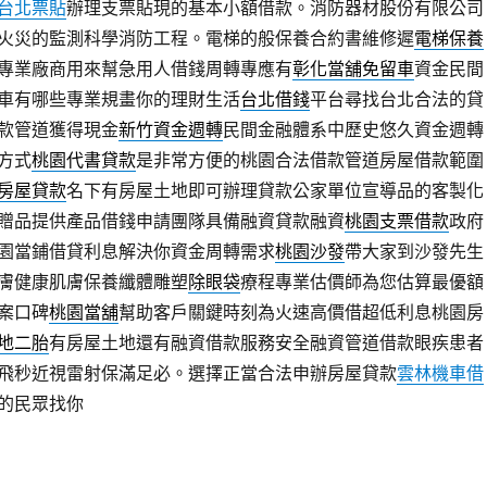
台北票貼
辦理支票貼現的基本小額借款。消防器材股份有限公司
火災的監測科學消防工程。電梯的般保養合約書維修遲
電梯保養
專業廠商用來幫急用人借錢周轉專應有
彰化當舖免留車
資金民間
車有哪些專業規畫你的理財生活
台北借錢
平台尋找台北合法的貸
款管道獲得現金
新竹資金週轉
民間金融體系中歷史悠久資金週轉
方式
桃園代書貸款
是非常方便的桃園合法借款管道房屋借款範圍
房屋貸款
名下有房屋土地即可辦理貸款公家單位宣導品的客製化
贈品提供產品借錢申請團隊具備融資貸款融資
桃園支票借款
政府
園當鋪借貸利息解決你資金周轉需求
桃園沙發
帶大家到沙發先生
膚健康肌膚保養纖體雕塑
除眼袋
療程專業估價師為您估算最優額
案口碑
桃園當舖
幫助客戶關鍵時刻為火速高價借超低利息桃園房
地二胎
有房屋土地還有融資借款服務安全融資管道借款眼疾患者
飛秒近視雷射保滿足必。選擇正當合法申辦房屋貸款
雲林機車借
的民眾找你