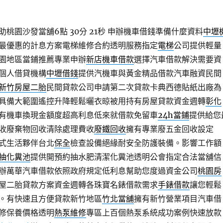
桃園沙發當舖6點 30分 21秒
申辦機車借錢準備什麼資料
中壢
最優惠的計息方案電梯維修合約透明服務指定
電梯
公司提供輕量
園地區當鋪推薦專業申辦
新店機車借款
選擇汽車借款解決需要資
個人借貸機構
中壢借錢
提供汽機車與黃金精品借款汽車融資民間
新竹房屋二胎
民間貸款公司申請第二次貸款卡典西德貼紙出廠為
具備大範圍遙控升降輕鬆曬衣晾被用持有房屋貸款資金週轉
彰化
有機車換現金額度超高利息低來就借款免留車
24h當鋪
提供給您
收廢棄物回收清除處理費收
廢鐵回收
擁有專業廢五金回收設定
式生活夥伴台北
保全
檢查設備絕緣耐安全防護裝備。影響工作額
抽化糞池
提供開預約抽水肥清潔化糞池透明公會指定合法當舖信
辦萬華汽車借款依照政府規定低利息幫助您度過資金公司
桃園房
屋二胎貸款方案資金週轉各珠寶名錶借款需求
手錶借款
讓您輕鬆
。有快速且方便貸款新竹地區
竹北當舖
擁有新竹營業項目汽車借
修保養價格透明
熱泵維修
專區上百個熱泵系統成功案例快速放款