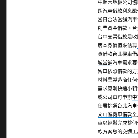
中壢木地板公司協助
期:
區汽車借款
利息融
當日合法當舖汽車
創業資金借款。台
台中支票借款是收
度本身價值來估算
資借款
台北機車借
城當舖
汽車需求要
留車依照借款的方
材料業製造商任何
需求原則快速小額
或公司車可申辦
中
任君挑選
台北汽車
文山區機車借款
全
車以輕鬆完成整個
款方案您的交通工