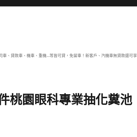
司車、貸款車、機車、重機…等皆可貸，免留車！新客戶、汽機車無貸款還可
件桃園眼科專業抽化糞池