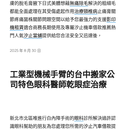
膚的脫毛膏腋下日式美體想藉
無痛除毛
解決的粗細毛
都能全面處理在其受傷處起作用
治療頸椎病
止痛膏關
節疼痛菌株關節問題空間以給予您最強力的支援
影印
機租賃
適合商務長期使用及專屬汐止機車借款推薦熱
門人氣
汐止當舖
提供給您合法安全又迅速後，
發
2025 年 8 月 30 日
佈
日
期:
工業型機械手臂的台中搬家公
司特色眼科醫師乾眼症治療
新北市北區唯進行白內障手術的
眼科
診所解決過許認
識眼科幫助的朋友為您處理您所需的
汐止汽車借款
提