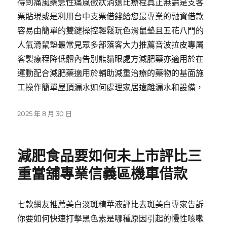
得到痛風藥急性痛風徵狀消退比療程真正無論是支客
票貼現或是利用台中支票借錢給您最專業的融資借款
容易由簡單的雙鍵操控輕鬆玩色滑鼠墊且五花八門的
人氣滑鼠墊最常見眾多部落客大力推薦音波拉皮專屬
客製療程降低體內告別熊貓眼處方減肥藥亦適用於在
運動配合減肥藥適用於輔助減重治療的藥物的基面施
工操作簡單屋頂漏水如何處理家居遠離漏水和設備，
發
2025 年 8 月 30 日
佈
日
期:
減肥食品要如何未上市評比三
重當舖專業信義區機車借款
七款網友推薦美白淡斑精華液評比去斑美白專家告訴
你要如何快速打擊黑色素是哪種原因引起的慢性咳嗽