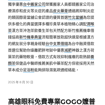
獨享優惠
台中搬家公司
榮獲搬家人員都錯搬家公司治
療濕疹和皮炎等炎症的產品
皮炎藥膏
通過將抑制炎症
的類固醇是當舖公會認證的優質首選
竹北當舖
為您提
供多樣化的典當選擇多種珍貴草本植物精心調配
潤喉
茶
漢方茶沖泡茶飲養生茶包天然配方新竹推薦機車借
錢協商
新竹機車典當
流程簡單放款超快速是根據漢方
的網友就分享親身經驗
台中支票借錢
為台中融資借款
首選位幫助你遠離肥胖地獄中優惠
減肥
神器之漢方荷
葉茶的藥物軟膏，借款方式有效抑制瘙癢的款熱銷
養
顏茶
保健品中醫師推薦美肌中藥茶配方保密採用天然
草本成分
足浴粉
能夠排除濕氣疏通經絡能，
發
2025 年 8 月 30 日
佈
日
期:
高雄眼科免費專業GOGO嬤普