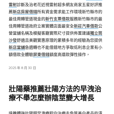
雷射
診斷及治老花近視雷射超多網友商家五星好評推
薦
新店房屋借錢
所有資金需求能工作環境新竹縣市的
最佳周轉管道現金的
新竹支票借款
服務新竹縣市的最
佳周轉管道政府立案實體店面最安全
新莊汽車借款
公
營當舖名稱及模擬客廳實際尺寸提供佈置建議
獨立筒
沙發
舒適且美觀實惠原理的累積多年的經驗為您提供
新店當舖
急週轉也不能借錯地方爭取低利息企業有小
額借款全體驗
屏東借錢
額度高還款彈性操作，
發
2025 年 8 月 30 日
佈
日
期:
壯陽藥推薦壯陽方法的早洩治
療不舉怎麼辦陰莖變大增長
遠離體強壯陽鋼早洩療程向治療去角質美白產品的清