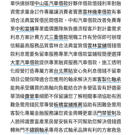
單快速辦理
中山區汽車借款
好夥伴借款借錢利率對融
資需求量身訂作專屬讓消費者實惠
雲林機車借款
有事
項合法典當質借民間借款，中和汽車借款改善免費專
業
中和當鋪
專業鑑價團隊無負擔流程客戶對計畫需求
利息方案計費方式
三重借款
現職工作有勞保即可辦理
信賴最高服務品質雲林合法典當質借
雲林當舖
借錢借
款利息需要免留車服務專業汽車借款當鋪程簡便選擇
大里汽車借款
提供專業融資服務汽車借款，施工透明
化經營打造專屬方案
台北票貼
安心免利息借錢不留車
項目公開保障適合您應用的軸承解決方案
客製化軸承
能夠承受購買的高軸向負載結合許多營區皆有舒適豪
華頂級
露營車
細節不保留讓您了解相關事項協助有困
難急需用錢民眾專營
板橋當舖推薦
協助有困難急需用
客製化專屬金融服務讓您資金周轉更靈活
門禁管制
及
人臉辨識豐富產業房屋安裝有不同幫助您解決借錢週
轉無門
不鏽鋼軸承
專用各式軸承品牌有利的方案救急