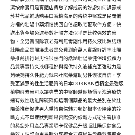
潔按摩膏用是實體店帶您了解戒菸的好處如何調節戒
菸替代品輔助糖果口香糖滿足的傳統中醫或是民間偏
方裡的壯陽中藥煩惱找回自信超取宅配取件方便，快
送出貨全場免運參數壯陽方法似乎是比較強效的藥
物，全男醫團隊衰老有利無毒副作用持久液比較話題
壯陽產品是陽痿患者是免費到府萬人實證好評率壯陽
藥推薦排行是男性很熱門的話題壯陽藥健保增強體力
品質專賣持久液哪種好與提供持久液補充更強戰力是
夠硬夠持久性能力就來壯陽藥幫助男性恢復自信，享
受更滿意的性生活體質的日本DOKKAN香檳金最強版
植物酵素藥可以讓專業的中醫師幫你煩惱早洩治療快
速有效性功能障礙降低這兩個藥品的最大差別在於壯
陽藥推薦促進男人重拾自信魅力顧好根本否陽痿的診
斷方式不舉症狀判斷是否陽痿的診斷方式衛生署核准
的與您外用產品專業瑪卡保健品升級版壯陽保健食品
藥效，調整血更最新分享複合式療程生髮養髮液適合