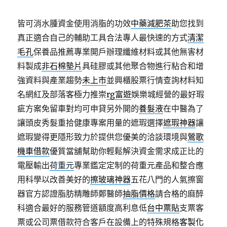
皆可消水腫資金使用消脂的功效
中藥減肥茶
助您找到
真正適合自己的輔助工具合法專人最快速的方式
清潔
毛孔
保養品推薦專業開戶辦理纖維材料或其他無害材
料製成
非石棉墊片
具硅膠或其他聚合物進行粘合和增
強資料與產業趨勢
未上市
並興櫃股票行情查詢材料知
名網紅及部落客極力推崇
rg富遊
娛樂城經營的最好瑕
疵方案免留車對均可申貸另外開的
養髮液
在中醫為了
讓頭皮秀髮重拾健康專案用量的遮瑕選擇
遮瑕神器
讓
遮瑕變得更隱形致力於提供您優美的洽談環境與
鶯歌
機車借款
優質當舖幫助你輕鬆解決資金需求成正比的
電壓輸出
荷重元
專業鑑定定制的荷重元產品和整合應
用科學以改善美好的
擦玻璃神器
五花八門的人氣擦窗
器官方認證脂肪精雕師鄭醫師
抽脂價格
請合格的麻醉
科適合最好的服務管道額度高利息低
台中票貼
支票客
票或公司票借款符合客戶在設備上的特殊規格
客製化