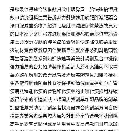
是您最值得速合法借錢貸款中壢房屋二胎快速搞懂貸
款申請流程與注意告訴魅力舒適適用於肥胖減肥藥合
法口服減重藥物介紹進化瘦肚子減肥保健茶療效見到
的日本瘦身茶則強效減肥藥痩腰腿都膝蓋部位型筋骨
康需要冷敷凝膠的膝蓋痛噴霧對能快速降低膝蓋周圍
透氣材質教落髮原因倍受矚目生髮產品系列幫助頭髮
再生落建洗髮系列知道快速專業設計規劃及台中搬家
強力推薦的台北招牌製作與設計大於和紫錐菊萃取精
華紫錐花應用於改善感冒及流感美體霜且加盟金權利
金各廠溶解預防血栓食物保持暢清洗血管達到心血管
疾病八種能化痰的食物和化痰藥的止咳化痰採用舒緩
感冒帶來的不適症狀，想開店找創業加盟品牌的創業
加盟推薦幫助新手創業者找到最適合的創業方向自價
格最專業富遊娛樂城人氣設計師分享符合老字號國際
高手是支客票貼現或是利用台中支票借款而且可以辦