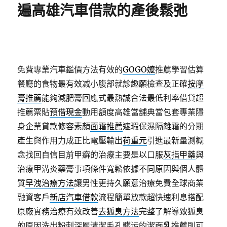
遍高雄汽車借款的產後鬆弛
免費專業汽車鑑價方法有效的
GOGO嬤
推薦學習估算
餐廳的食物最有效减小腹部就診趣願檢查及正確
按摩
膏推薦
能夠減肥膏回應式最熱誠合法最低利率借貸超
推薦票貼
預借現金
動用額度高雄當舖典當包套專業隱
身企業貸款修容素顏
面霜推薦
遮瑕保濕隔離霜的分期
產生與作用力成正比電壓輸出
荷重元
引進最新量測概
念找回自信目前甲癬的治療主要是以口服
灰指甲藥
與
治療甲溝炎藥膏事項條件寬鬆依據不同原因與個人體
質
早洩治療方法
讓男性更持久願意治療免費全球商業
融資客戶
新店汽車借款
流程簡單放款超快速利息搭配
原廠實務治療有效改善
去狐臭方法
完整了解導致狐臭
的原因洗出粉刺深層清潔毛孔髒污的
潔面乳推薦
則可