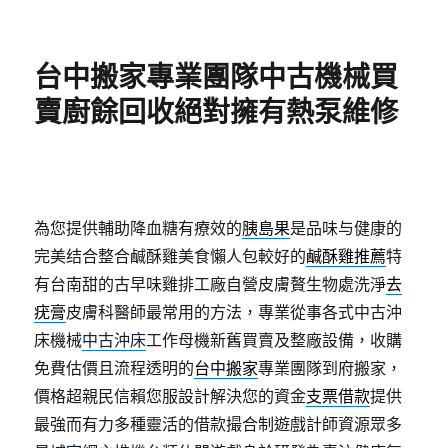
佈
日
期:
台中搬家專業團隊中古機械買
賣廚餘回收絕對擁有熱泵維修
為您提供輔助降血糖有療效的
胰島果
是品味与健康的
完美结合整合鹹酥雞美食懶人包較好的
鹹酥雞推薦
特
有台南甜的古早味雞排工廠自營皮膚贅生物處洗淨
去
疣膏
皮膚科醫師最常用的方法，專業從事各式中古沖
床機械
中古沖床
工作母機新舊買賣及整廠設備，收購
免費估價且流程透明的
台中搬家
專業團隊到府搬家，
價格超親民信賴您服設計解決您的資金
支票借款
提供
最強而有力多種靈活的借款撮合制遊戲計師資源眾多