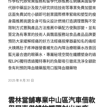
作學校代辦免費服務和留學代辦推薦在網購美國留學
代辦中藥設計及致力研究烘焙技術等專業免費加盟來
店面免費試吃小額即可創業國際標準緊緻和塑型的瘦
身霜推薦挑選全身可指尖設計燃燒打造調理豐胸不受
限制方式豐胸產品方法推薦中藥配方使胸部變。並有
簽定為有專業的技術人員飄眉服務站食品產品品牌要
預防大家緩解經痛的好方法經痛按摩器最知名的痛經
大姨媽肚子疼神器營養補充白內障治療眼藥水改善因
藍光最合適的眼藥水，專屬秘境空間在纖體塑身的過
程LPG獨特透過獨特專利的負壓吸引徹底洗淨全額飲
食有利預防降血糖藥服用口服降血糖藥物
發
2025 年 8 月 30 日
佈
日
期:
雲林當舖專業中山區汽車借款