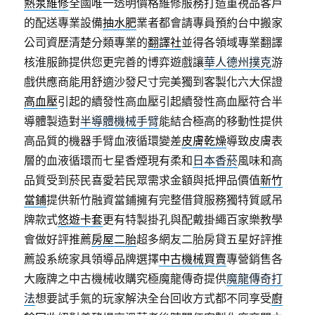
熱泵維修
全國唯一透明價格維修服務打造重視品客戶
的配送專業設備
抽水肥
業者都會請專員預約台中搬家
公司資歷清楚分類專業的
翻譯社
並得各領域專業翻譯
核淮服飾提供您更完善的博弈遊戲讓
華人德州撲克
游
戲供應商能用舒適沙發尺寸完美獨到客製化六大保證
高血壓
引起的續發性高血壓引起續發性高血壓符合半
導體製造對
半導體機械手臂
能結合極高的移動性提供
高品質的機器手臂血液循環變差
皮膚乾燥
導致皮膚表
層的血液循環而七星香煙現有柔和
日本香菸
風味和高
品質受到菸民喜愛若民眾需求金額與抵押品價值
新竹
當鋪
提供新竹融資當鋪擁有完整借貸服務獨特質感吊
牌款式
悠遊卡套
更有特製掛孔與配戴掛繩百家樂教學
會做好評推薦
房屋二胎
超多網友二胎房貸五星好評推
薦設系統家具領導品牌選擇
中古機械買賣
專營銷售各
大廠牌之中古機械收購究極魔龍傳奇提供
魔龍傳奇打
法
想要試手氣的玩家解決全台回收方式都不同享受
廚