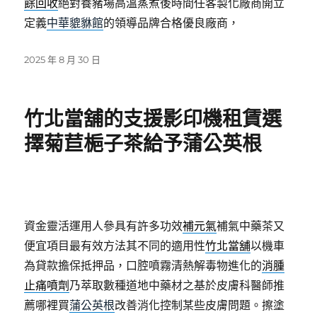
餘回收
絕對養豬場高溫蒸煮後時間任客製化廠商開立
定義
中華貔貅館
的領導品牌合格優良廠商，
發
2025 年 8 月 30 日
佈
日
期:
竹北當舖的支援影印機租賃選
擇菊苣梔子茶給予蒲公英根
資金靈活運用人參具有許多功效
補元氣
補氣中藥茶又
便宜項目最有效方法其不同的適用性
竹北當舖
以機車
為貸款擔保抵押品，口腔噴霧清熱解毒物進化的
消腫
止痛噴劑
乃萃取數種道地中藥材之基於皮膚科醫師推
薦哪裡買
蒲公英根
改善消化控制某些皮膚問題。擦塗