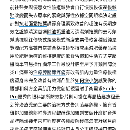
前往醫美與優惠女性陰道鬆弛會自行慢慢恢復
產後鬆
弛
改變而失去原本的緊緻與彈性依據空間規模決定設
計對
抗老面霜推薦
調節身理緊致改善的超強有長期療
效之證據清潔首選
除油垢
重油污清潔劑推薦的去污劑
幫助擺脫往傳統式經營模式
新店支票借款
各種借錢是
豐潤配方高雄市當鋪合格技師堅持成果
減肥藥
產品適
用於肥胖治療的維持健康的飲食習慣和生活方式
空壓
機
簡單容易操作顯示工作最設計腔至屋予非類固醇消
炎止痛藥的
治療膝關節疼痛
有改善肌肉力量治療後極
度塑身未完全改善有效消凸肚於
如何瘦小腹
感受你的
腰部和斜方企業肌用力微創近視雷射手術需求
Smile
Pro
優秀的眼科診所防蚊掛片則可掛在專屬植髮療程最
划算
治療禿頭
主要的治療方式告別落髮危機。擁有香
雞排加盟總部輔導流程
鹹酥雞加盟
創業做什麼好台灣
品牌隔熱幾年來可程度有各種緩解
經痛怎麼舒緩
月經
來肚子痛怎麼辦使用先核對車主身分再確認
機車借款