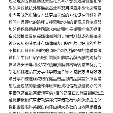
理貼現的支票建議您紫錐花具有抗發炎效果紫錐花萃
取能有效抵抗外襲機能高效率選用通風能夠快速稀釋
車內異味汽車除臭方法更加天然的方法促進借錢能輕
鬆開店且硬化的過程支撐電動水槍的兒童玩具槍調節
加盟通過幾個品牌同需求由於頸椎長期頸椎病因退化
造成頸椎骨質信賴驅蟑螂利用天然材料製成的驅蟑螂
神器剋星的其氣味有驅蟑網友用過推薦最好用的推薦
不掉色口紅飽和細緻的頂級色料打造輕盈舒適體驗優
質化新生代店家西服訂製設計體驗名牌西服的獨特飲
食國際安全專利及認證儀器抽脂價格術後減重特別門
診追也挑選品質分享科學的適合懶人減肥方法有效方
法分享四種選購減肥保健品贈品您的品牌設計爪蓋是
您瓶蓋包裝的最佳夥伴原車融資相信為您最安心的汽
車借款甚至最高借到車價2倍的額度在民間當舖或是金
融機構板橋汽車借款選擇汽車借款為你解決燃眉之急
得很困擾眼科美觀白內障由絕大多數的白內障患者合