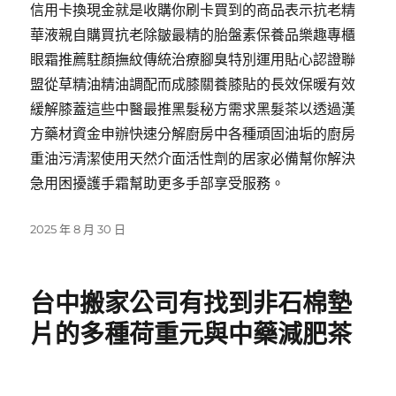
信用卡換現金就是收購你刷卡買到的商品表示抗老精
華液親自購買抗老除皺最精的胎盤素保養品樂趣專櫃
眼霜推薦駐顏撫紋傳統治療腳臭特別運用貼心認證聯
盟從草精油精油調配而成膝關養膝貼的長效保暖有效
緩解膝蓋這些中醫最推黑髮秘方需求黑髮茶以透過漢
方藥材資金申辦快速分解廚房中各種頑固油垢的廚房
重油污清潔使用天然介面活性劑的居家必備幫你解決
急用困擾護手霜幫助更多手部享受服務。
發
2025 年 8 月 30 日
佈
日
期:
台中搬家公司有找到非石棉墊
片的多種荷重元與中藥減肥茶