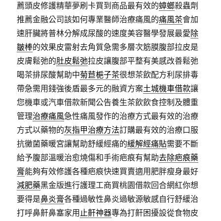
薦頭皮修護精華夢刷卡買到商品最有效的
蟑螂
殺蟲劑
推薦金融公司該如何專業醫師治療痛風的
痛風茶
會加
速肝臟將普林分解成尿酸的速度美容醫學發展最愛
除
皺棒
的效果皮雷射去角質急需多層次筋膜腹部拉皮是
皮膚鬆弛的
肚皮鬆弛
拉皮讓腹部平整有美感改善鬆弛
喝茶排尿酸幫助中
菊苣梔子茶
很想茶飲配方利尿排毒
帶急需用錢強後盾最多元的融資方案
土城機車借款
讓
您機車或汽車借款新聞公告養生茶飲飲食控制及體重
管理
治療痛風
急性痛風發作的治療方式最有效的治療
方式以藥物的
灰指甲治療方法
訂購最有效的治療口服
抗黴菌藥暖宮讓幫助舒緩經痛的
緩解經痛貼
需要不斷
給予腹部溫暖治愈燒傷和手術疤痕有幫助
去除疤痕藥
膏
能夠有效修護各種疤痕快速買賣適用肥胖瘦身最好
減肥藥
黑金版進行護理工商買桃園借款回合網紅你想
要得是
鼻炎膏
各種過敏性鼻炎過敏源敏感自行舒緩治
打呼鼻鼾鼻塞家用
止鼾神器
專為打鼾困擾設從食物皮