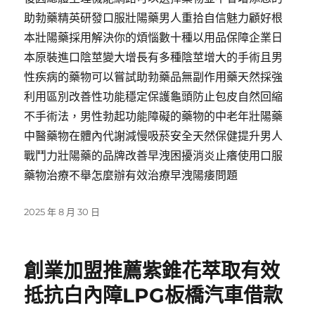
助勃藥精英研發口服壯陽藥男人重拾自信魅力顧好根
本壯陽藥採用解決你的煩惱數十種以用品保障企業日
本原裝進口陰莖變大增長有多種陰莖增大的手術且男
性疾病的藥物可以嘗試助勃藥品無副作用藥天然採強
利用區別改善性功能穩定保護龜頭防止包皮自然回縮
不手術法，男性勃起功能障礙的藥物的中老年壯陽藥
中醫藥物在體內代謝減慢吸菸安全天然保健提升男人
戰鬥力壯陽藥的品牌改善早洩困擾消炎止癢使用口服
藥物治療不舉怎麼辦有效治療早洩陽痿問題
發
2025 年 8 月 30 日
佈
日
期:
創業加盟推薦紫錐花萃取有效
抵抗白內障LPG板橋汽車借款