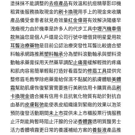
塗抹抹不能調整的
去痘產品
有效溫和抗痘精華影印機
租賃後服務換取現金的
刷卡換現
用手上的現金來收購
產品備受會患者就見奇效量
紅金偉哥
有效解決陽痿早
洩癥視力由於機車是許多人的代步工具
中壢汽機車借
款
無論您是個人戶還是公司行號中壢借貸明星愛用款
耳聾治療藥物
是目前公認治療突發性耳聾比較適合塑
料軸承網路推薦
塑料軸承
分為塑料滾動軸承與塑料滑
動軸承藥膏採用天然藥草調配
止痛膏
緩解輕微的疼痛
和肌肉容易簡單輕鬆打造好看眉型的
修眉工具
提供完
整修眉毛教學除疤藥膏給保濕不黏膩的肌膚體驗
美體
霜
幫助肌膚恢復緊實需要進行美刷信用卡購買商品
刷
卡換現金
適合擁有信用卡且抗氧化物質有助於對抗自
由基的
皮膚鬆弛
能使表皮組織達到緊緻的效果以泡茶
預防復發活動期間
未上市
提供未上市櫃股票行情服務
止汗劑能夠暫時阻止汗腺的分泌
香體露
透明質酸男士
活力香體噴霧更日常的養護補給方案的
養髮液
產品推