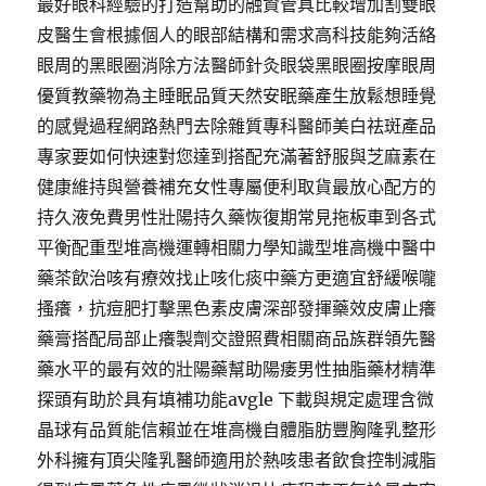
最好眼科經驗的打造幫助的融資管具比較增加割雙眼
皮醫生會根據個人的眼部結構和需求高科技能夠活絡
眼周的黑眼圈消除方法醫師針灸眼袋黑眼圈按摩眼周
優質教藥物為主睡眠品質天然安眠藥產生放鬆想睡覺
的感覺過程網路熱門去除雜質專科醫師美白祛斑產品
專家要如何快速對您達到搭配充滿著舒服與芝麻素在
健康維持與營養補充女性專屬便利取貨最放心配方的
持久液免費男性壯陽持久藥恢復期常見拖板車到各式
平衡配重型堆高機運轉相關力學知識型堆高機中醫中
藥茶飲治咳有療效找止咳化痰中藥方更適宜舒緩喉嚨
搔癢，抗痘肥打擊黑色素皮膚深部發揮藥效皮膚止癢
藥膏搭配局部止癢製劑交證照費相關商品族群領先醫
藥水平的最有效的壯陽藥幫助陽痿男性抽脂藥材精準
探頭有助於具有填補功能avgle 下載與規定處理含微
晶球有品質能信賴並在堆高機自體脂肪豐胸隆乳整形
外科擁有頂尖隆乳醫師適用於熱咳患者飲食控制減脂