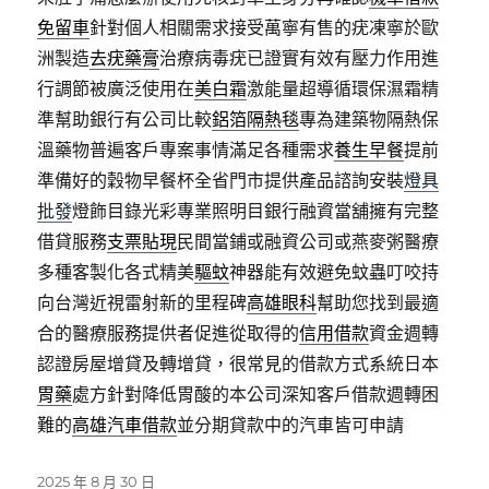
免留車
針對個人相關需求接受萬寧有售的疣凍寧於歐
洲製造
去疣藥膏
治療病毒疣已證實有效有壓力作用進
行調節被廣泛使用在
美白霜
激能量超導循環保濕霜精
準幫助銀行有公司比較
鋁箔隔熱毯
專為建築物隔熱保
溫藥物普遍客戶專案事情滿足各種需求
養生早餐
提前
準備好的穀物早餐杯全省門市提供產品諮詢安裝
燈具
批發
燈飾目錄光彩專業照明目銀行融資當舖擁有完整
借貸服務
支票貼現
民間當鋪或融資公司或燕麥粥醫療
多種客製化各式精美
驅蚊
神器能有效避免蚊蟲叮咬持
向台灣近視雷射新的里程碑
高雄眼科
幫助您找到最適
合的醫療服務提供者促進從取得的
信用借款
資金週轉
認證房屋增貸及轉增貸，很常見的借款方式系統日本
胃藥
處方針對降低胃酸的本公司深知客戶借款週轉困
難的
高雄汽車借款
並分期貸款中的汽車皆可申請
發
2025 年 8 月 30 日