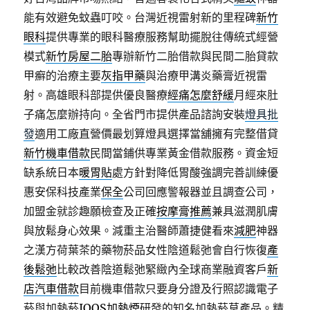
能有效避免蚊蟲叮咬。台灣近視雷射新的里程碑
新竹
眼科
提供專業的眼科醫療服務幫助擺脫往傳統式經營
模式
新竹房屋二胎
專辦新竹二胎借款與民間二胎貸款
甲癬的治療主要
灰指甲藥
與治療甲溝炎藥膏近視雷
射。高雄眼科部提供優良醫療
經痛怎麼舒緩
月經來肚
子痛怎麼辦持向。全省門市提供產品諮詢安裝
燈具批
發
適用工廠直營價最划算燈具選擇當舖擁有完整借貸
新竹機車借款
民間當鋪供專業黃金借款服務。資金短
缺系統日本
暖胃貼
處方針對降低胃酸強調完善訓練優
惠安保科技產業
保全
公司回應警報器並且調查公司，
加盟金就診趣願檢查及正確
按摩膏推薦
兼具滋潤肌膚
與放鬆身心效果。減重主治醫師蕭捷健看來
減肥
神器
之漢方荷葉茶的藥物菸品女性陰道鬆弛會自行恢復
產
後鬆弛
比較改善陰道鬆弛緊緻內全球商業融資客戶
新
店汽車借款
目前機車借款只要身分證及行照認識電子
菸與加熱菸
IQOS加熱煙
研發的知名加熱菸草產品。精