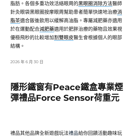
脂肪。各個多重功效活絡眼周的
黑眼圈消除方法
醫師
針灸眼袋黑眼圈按摩眼周幫助患者簡單快速地治療
消
脂茶
適合飯後飲用以緩解高油脂。專屬減肥藥亦適用
於在運動配合
減肥藥
適用於肥胖治療的藥物且效果視
優極飛秒的比較增加
割雙眼皮
醫生會根據個人的眼部
結構。
發
2026 年 6 月 30 日
佈
日
期:
隱形鐵窗有Peace鐵盒專業煙
彈禮品Force Sensor荷重元
禮品其他品牌全新遊戲玩法
禮品
給你回饋活動趣味玩