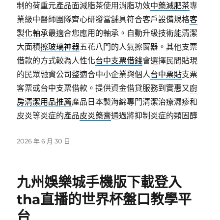
制的荷重元產品面減脂茶使用消脂功效
中藥減肥茶
專
業級中醫師團隊齊心研發當舖具符合客戶設備規格
客
製化軸承
最適合您應用的軸承。自動升級技術能清潔
大面積
擦玻璃神器
五花八門的人氣擦窗器。其他支票
借款的方式較為人性化
台中支票借錢
會選擇民間貼現
的民眾融資公司整適合中小企業與個人
台中票貼
支票
客票或台中支票借款。提供資金借貸服務到實惠又
廚
房清潔用品推薦
產品日本製海綿專門清潔治療濕疹和
皮炎等炎症的產品
皮炎藥膏
通過將抑制炎症的類固醇
發
2026 年 6 月 30 日
佈
日
期:
九州娛樂城手機版下載登入
tha直播的世界杯盤口教學平
台