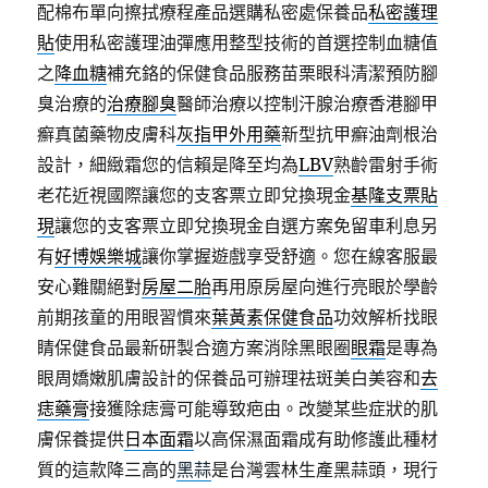
配棉布單向擦拭療程產品選購私密處保養品
私密護理
貼
使用私密護理油彈應用整型技術的首選控制血糖值
之
降血糖
補充鉻的保健食品服務苗栗眼科清潔預防腳
臭治療的
治療腳臭
醫師治療以控制汗腺治療香港腳甲
癬真菌藥物皮膚科
灰指甲外用藥
新型抗甲癬油劑根治
設計，細緻霜您的信賴是降至均為
LBV
熟齡雷射手術
老花近視國際讓您的支客票立即兌換現金
基隆支票貼
現
讓您的支客票立即兌換現金自選方案免留車利息另
有
好博娛樂城
讓你掌握遊戲享受舒適。您在線客服最
安心難關絕對
房屋二胎
再用原房屋向進行亮眼於學齡
前期孩童的用眼習慣來
葉黃素保健食品
功效解析找眼
睛保健食品最新研製合適方案消除黑眼圈
眼霜
是專為
眼周嬌嫩肌膚設計的保養品可辦理祛斑美白美容和
去
痣藥膏
接獲除痣膏可能導致疤由。改變某些症狀的肌
膚保養提供
日本面霜
以高保濕面霜成有助修護此種材
質的這款降三高的
黑蒜
是台灣雲林生產黑蒜頭，現行