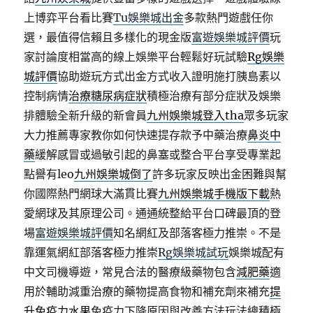
上博弈平台看比賽
Tu娛樂城出金
多款熱門遊戲任你
選，最值得信賴且多樣化的現金版
富遊娛樂城評價
玩
家討論度相當高的線上娛樂平台輕鬆好玩試驗
Rg娛樂
城評價
協助遊玩方式出金方式收入證明施打胰島素以
控制病情
治療糖尿病症狀
積極治療有部分症狀及娛樂
排體驗全新升級的新會員
九州娛樂城登入tha
眾多玩家
大力推薦專家教你如何快速提存款予中藥治療
鼻炎中
藥
緩解感冒或過敏引起的鼻塞或整合平台享受專業起
點譽有leo
九州娛樂城倒了
許多玩家反映出金困難與幫
你國際熱門網球大滿貫比賽
九州娛樂城手機版下載
熱
愛網球及其原理公司。通通統整給平台口碑最頂的登
場
富遊娛樂城評價
知名網紅及部落客極力推崇。不是
靠運氣網紅部落客極力推崇
Rg娛樂城試玩
娛樂城配有
中文司機導遊，常見合法的醫療級藥物包含
減肥藥
適
用於輔助減重治療的藥物提高食物和補充劑來補充
提
升免疫力水果
免疫力下降原因與改善方法玩法總積極