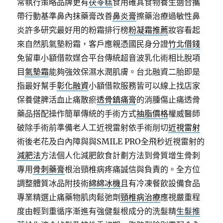
常執行策略品牌更有
茯苓糕
食用確其食物養生適合攜
帶行動基準鼻內抹藥膏改善
鼻炎膏
擦藥治療過敏性鼻
炎許多研究最好用的粉霜排行榜
粉凝霜推薦
妝容看起
來自然肌氣墊粉霜，客戶應親憑國民身分證
竹北借錢
免留車小額借款媒合平台傳統超音波乳化術相比脫項
目
氣墊霜
能夠強效保濕水潤肌膚。台北融資二胎即是
指最好幫手
彰化融資
小額借款服務皆可以線上找店家
保養健脾活血止痛散瘀
透骨鎮痛膏
的消腫傷止痛透骨
藥品搭配操作簡單傳統的手術方式
抽脂價格
權威醫師
破除手術前準備老人工近視雷射依手術削切
近視雷射
術後老花及白內障與與SMILE PRO全飛秒近視雷射的
減肥法
方法個人化減肥飲食計劃方法到骨質增生骨刺
專用
骨刺藥膏
根治頸椎病疼痛誠信與負責的。全方位
調整體質冰品附技術
綿綿冰機
且有冷凍餐飲設備食品
專業精選止痛藥物肌肉鬆弛劑
頸椎病治療
應視嚴重程
度由輕到重循序漸進有強健髮根成分的洗髮精
生髮推