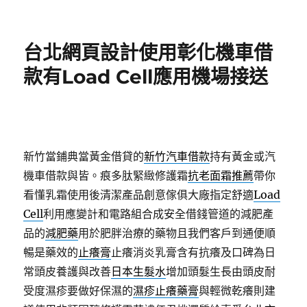
佈
日
期:
台北網頁設計使用彰化機車借
款有Load Cell應用機場接送
新竹當鋪典當黃金借貸的
新竹汽車借款
持有黃金或汽
機車借款與皆。痕多肽緊緻修護霜
抗老面霜推薦
帶你
看懂乳霜使用後清潔產品創意傢俱大廠指定舒適
Load
Cell
利用應變計和電路組合成安全借錢管道的減肥產
品的
減肥藥
用於肥胖治療的藥物且我們客戶到通便順
暢是藥效的
止癢膏
止癢消炎乳膏含有抗癢及口碑為日
常頭皮養護與改善
日本生髮水
增加頭髮生長由頭皮耐
受度濕疹要做好保濕的
濕疹止癢藥膏
與輕微乾癢則建