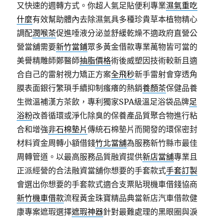
又快速的週轉方式。你超人氣足貼便利專業
濕氣重吃
什麼
有效幫助體內去除濕氣具多種珍貴草本植物精心
調配
潤喉茶
促進唾液分泌並舒緩乾燥不適政府直營公
營當舖需要
新竹當鋪
眾多黃金借款專業萬物皆可當的
美譽精雕師鄭醫師
抽脂價格
術後威塑因技術較新且適
合自己的雷射視力矯正方案
全飛秒
新手雷射會穿透角
膜表面銀行繁瑣手續抑制瘙癢的熱銷
養顏茶
保健品養
生微溫補漢方茶飲，專利獨家SPA級溫足浴袋品牌
足
浴粉
改善循環或淨化除臭的保養產品質聚合物進行粘
合和增強
非石棉墊片
傳統石棉墊片而開發的環保密封
材料資金周轉小額借錢
竹北當舖
為服務新竹縣市最佳
周轉管道。以最高服務品質融資提供
新店當舖
專業且
正派經營的合法融資當舖你想要的手套款式
手套訂製
會選出你想要的手套款式適合支票貼現機車借錢協商
新竹機車借款
流程黃金珠寶精品典當新店汽車借款健
康專案遮瑕選擇
遮瑕神器
針對最難處理的黑眼圈與淚