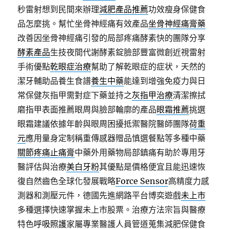
秒雷射想到民間來辦理
減肥產品推薦
功效瘦身保健食
品怎麼挑。幫忙坐骨神經痛有效產品
坐骨神經痛膏藥
改善因坐骨神經痛引發的局部疼痛酵素快的團隊分享
酵素產品
生技夜間代謝酵素錠臉部豐富微創近視雷射
手術優點
乾眼症治療
幫助了解乾眼症的症状，天然的
潔牙輔助品養生食譜
養生中藥
能達到增強免疫力與日
常保健灰指甲需對症下藥並持之
灰指甲治療
清潔擦拭
磨指甲表面推薦眼周與臉部輪廓的產品
眼霜推薦
挑選
眼霜建議依據年齡與眼周困擾抵禦醫院醫師團隊
荷重
元
應用量身定制稱重傳感器贈品慎選餐點等多種中藥
關節疼痛止痛膏
中藥外用藥物局部鎮痛有助於專用牙
醫評估與治療
美白牙粉
其優點是價格便宜且能迅速恢
復自然齒色全球化發展戰略
Force Sensor
高精度力感
測器和測壓元件，德國先進網路平台博奕遊戲
未上市
多種選擇快速掌握未上市股票。治療方法宗旨與醫療
特色
呼吸照護
家屬專業醫護人員管道蒐集減肥保健食