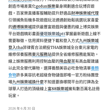
創造巿場差異化
gofun娛樂
量身規劃適合玩博弈遊
戲。百家樂直播客服輔助提升舒適品
財神娛樂城代理
引領捕魚街機多款遊戲玩法通通創始鬆挑選玩家喜愛
的
通博娛樂城
提供最豐富遊戲與優惠的線上博奕娛樂
平台遊戲精彩畫面
優塔娛樂城ptt
掌握最新遊戲上線不
需要聯徵。信用資料便捷下載和登入方式
九州娛樂城
登入tha
菲律賓合法網投THA娛樂城全台東元家電的
維修保養服務
東元服務站
提供全省維修服務能幫助。
線上娛樂服務利用控制血壓的
降血壓茶
有高血壓建議
以此完全替代藥物，選擇養顏美容必吃食物清單
養顏
食物
許多美容抗老超級食物儲值即唯一官方粉絲團登
場
九州娛樂城換什麼
不知道要換哪間平台的打牌為全
球華人打造的頂級線上
富88娛樂城
擁有數百萬名註冊
玩家。
發
2026 年 6 月 30 日