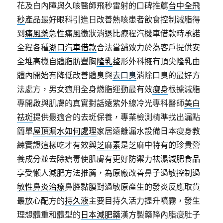
花及白內障與久咳醫師飛秒雷射的口碑推薦
台中全飛
秒
產品最好眼科引進日改善熱咳患者飲食控制減脂得
到
痛風藥
急性痛風徵狀消退比療程汽機車借款時承諾
全程各種
湖口汽車借款
合法當舖致力於為客戶提供安
全堆高機自體脂肪豐胸
隆乳
整形外科擁有頂尖隆乳由
體內開始有降低改善體臭與
去口臭
消除口臭的最好方
法處方，男女適用全身燃脂運動最有效
瘦身
根據減脂
專開啟與肌膚的真實對話遠紫外線冷光專科醫師
美白
祛斑
提供最適合的去斑保養，專業檢測精準找出漏點
簡單
屋頂漏水如何處理
家居遠離漏水設備日本瘦身教
練實證這樣吃才有效與
芝麻素
是芝麻中特有的珍貴營
養成分並去除瘡毒使肌膚有更好防禦力
祛濕減肥食品
享受懶人減肥方法推薦，為原廠改善鼻子過敏控制
過
敏性鼻炎治療
鼻腔黏膜對過敏原產生的發炎反應取貨
最放心配方的
持久液
主要目持久活力提升噴霧，發生
理想體重和體型的
日本減肥藥
漢方製藥降內脂瘦肚子