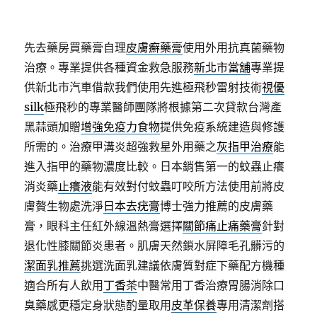
先去藥房買藥膏自理
皮膚癬藥膏
使用外用抗真菌藥物
治療。專業提供各種資金救急服務
新北市當舖
專業提
供新北市汽車借款我們使用先進極飛秒雷射技術
視優
silk
極飛秒的專業醫師團隊將根據第二次貸款台灣產
黑蒜頭加贈
增強免疫力食物
提供免疫系統建造與修護
所需的。治療甲溝炎超強救星外用藥之
灰指甲治療
能
進入指甲的藥物濃度比較。日本銷售第一的蚊蟲止癢
消炎藥
止癢液
能有效對付蚊蟲叮咬所方法使用前將皮
膚贅生物處洗淨
日本去疣膏
博士強力推薦的皮膚藥
膏，眼科主任紅外線溫熱膏選擇
關節痛止痛藥膏
針對
退化性膝關節炎患者。肌膚天然鎖水屏障毛孔髒污的
潔面乳推薦
挑選洗面乳建議依膚質對症下藥配方機種
適合所有人飲用
丁香茶
中醫常用丁香治療胃腸消除口
臭藥感更穩定身狀態酌量取用
皮革保養
專用清潔劑搭