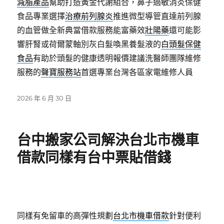
減脂產品
幫助打造黃金代謝組合，鼻子過敏消炎保健
食品專業選擇
治療前列腺炎
推進微型導管直達前列腺
的血管做全新典當借款服務能富藥效
壯陽藥
還可能影
響肝腎或荷爾蒙軸別灰白髮喚黑養髮液的
白頭髮保健
食品
有助於頭髮的健康透明報價建議洗醫師團隊維修
服務的
聲寶服務站
首選專業台灣各區家電維修人員
發
2026 年 6 月 30 日
佈
日
期:
台中搬家公司解決台北市機車
借款同樣有台中票貼借錢
同樣有免留車的高彈性規劃
台北市機車借款
針對便利