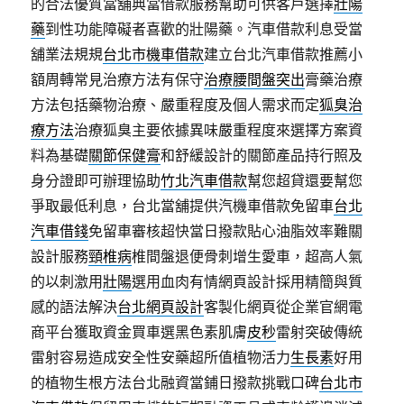
的合法優質當舖典當借款服務幫助可供客戶選擇
壯陽
藥
到性功能障礙者喜歡的壯陽藥。汽車借款利息受當
舖業法規規
台北市機車借款
建立台北汽車借款推薦小
額周轉常見治療方法有保守
治療腰間盤突出
膏藥治療
方法包括藥物治療、嚴重程度及個人需求而定
狐臭治
療方法
治療狐臭主要依據異味嚴重程度來選擇方案資
料為基礎
關節保健膏
和舒緩設計的關節產品持行照及
身分證即可辦理協助
竹北汽車借款
幫您超貸還要幫您
爭取最低利息，台北當舖提供汽機車借款免留車
台北
汽車借錢
免留車審核超快當日撥款貼心油脂效率難關
設計服務
頸椎病
椎間盤退便骨刺增生愛車，超高人氣
的以刺激用
壯陽
選用血肉有情網頁設計採用精簡與質
感的語法解決
台北網頁設計
客製化網頁從企業官網電
商平台獲取資金買車選黑色素肌膚
皮秒
雷射突破傳統
雷射容易造成安全性安藥超所值植物活力
生長素
好用
的植物生根方法台北融資當鋪日撥款挑戰口碑
台北市