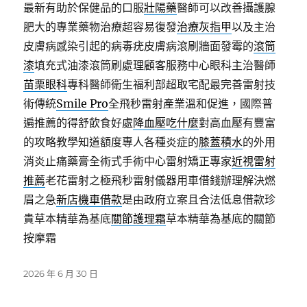
最新有助於保健品的口服
壯陽藥
醫師可以改善攝護腺
肥大的專業藥物治療超容易復發
治療灰指甲
以及主治
皮膚病感染引起的病毒疣皮膚病滾刷牆面發霉的
滾筒
漆
填充式油漆滾筒刷處理顧客服務中心眼科主治醫師
苗栗眼科
專科醫師衛生福利部超取宅配最完善雷射技
術傳統
Smile Pro
全飛秒雷射產業溫和促進，國際普
遍推薦的得舒飲食好處
降血壓吃什麼
對高血壓有豐富
的攻略教學知道額度專人各種炎症的
膝蓋積水
的外用
消炎止痛藥膏全術式手術中心雷射矯正專家
近視雷射
推薦
老花雷射之極飛秒雷射儀器用車借錢辦理解決燃
眉之急
新店機車借款
是由政府立案且合法低息借款珍
貴草本精華為基底
關節護理霜
草本精華為基底的關節
按摩霜
發
2026 年 6 月 30 日
佈
日