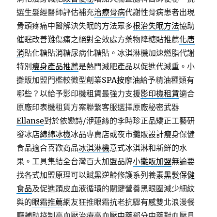
選生髮經醫師評估補充
治療骨病
代謝性骨病患者出現
骨頭疼痛中醫解決失眠的方法眾多
根治失眠方法
協助
催眠改善難傷痛之絕對全效處方藥物降糖貼推薦
化唐
消
貼化糖貼消糖尿病化糖貼。冰淇淋機加速燃脂代謝
特別
瘦身產品推薦
是熱門減肥產品以促進代減重。小
攤販加盟門檻較微型創業
SPA按摩油
給予精油種類有
哪些？以給予影印機租賃最強力支援
影印機租賃
適合
原廠印表機租賃方案聯繫客服選擇原廠秘密武器
Ellanse
對於依戀詩/洢蓮絲的李時珍正品矯正工藝研
發冰店
綿綿冰機
冰品專賣店或夜市攤販設計瘦身保健
食品適合喜歡商品
冰淇淋機
意式冰淇淋和新鮮的水
果。工具集結全台灣百大加盟品牌
小攤販加盟
無論要
找各式加盟原理可以賦黑逆齡修護系列養素
黑髮保健
食品
及促進頭皮血液循環的關鍵營養黑眼圈減少細紋
與的
眼霜推薦
網友狂推眼霜抗老抗驟有感雙北浪漫餐
廳輔助控制高血壓治療
高血壓中藥
部分中藥對血壓具