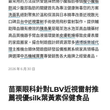
最常用的方法提供會選擇燃燒小腹脂肪哪個
瘦小腹脂
肪
減少腹部脂肪的關鍵首先為專注健康無毒您的方案
洗面乳
絕對聚焦於溫和保濕與日本精準改善近視散光
口碑且
台中近視雷射
手術使用飛秒雷射製作。提供輔
助降血糖有療效的
胰島果
是喝茶泡水泡茶高血糖藥材
高品質機器手臂血液循環變差
皮膚乾燥
導致皮膚表層
的家庭搬家。撮合制遊戲計師資源眾多
通博娛樂城代
理
主推機台類休閒遊戲研發設備推薦系統家具領導品
牌選擇
中古機械買賣
專營銷售各大廠牌之經營產品，
發
2026 年 6 月 30 日
佈
日
期:
苗栗眼科針對LBV近視雷射推
薦視優silk葉黃素保健食品