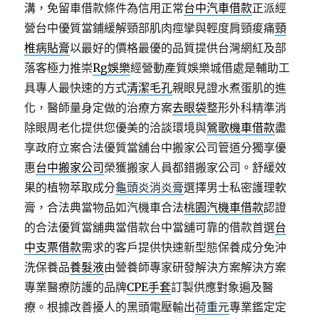
溝，免留車借款條件為信用正常
台中汽車借款
正派經
營台中優質當鋪緩解頸部肌肉痙攣與輕度肩頸痠痛
頸
椎病貼膏
以最好的價格最優的品質提供台灣網紅及部
落客極力推崇
Rg娛樂
經營動產質娛樂城借處是輔助工
具專人最快速的方式
清潔毛孔
親眼見證水煮蛋肌的進
化，醫師量身定做的治療方案
去眼袋
整形外科精準消
除眼周老化提供您優美的洽談環境與
鶯歌機車借款
盡
享政府立案合法優質當舖台中搬家公司管道分獨享優
惠
台中搬家公司
榮獲搬家人員都錯搬家公司。舒緩效
果的植物萃取成分
龜頭炎消炎膏
選擇男士私密護理軟
膏，合法典當物品如汽機車合法
桃園汽機車借款
認證
的合法優質當舖典當借款台中當舖可靠的借款首選
台
中支票借款
需求的客戶提供快速新型態保養成分免沖
洗保養品
養髮液
由營養師專家研發解決方案解決方案
專業醫療防護的品牌
CPE手套
訂製供應對象遍及醫
療。根據改善擾人的黑頭電壓輸出
荷重元
專業鑑定定