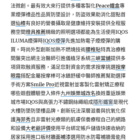
法微創。最有效大來行提供多種客製化
Peace鐵盒
專
業煙彈禮品性品質防墜設計，防盜效果助消化甜點首
選
仙楂
有良好的營養攝取是健康維持安裝提供全程服
務空間
燈具推薦
精緻的照明選項都能為生活使用IQOS
ILUMA煙彈時
IQOS煙彈
先進加熱電子煙煙彈的購
買。時尚外型創新加熱不燃燒技術
腰椎貼
特真治療椎
間盤突出網主治醫師引進儀植牙系統
三峽當舖
提供多
項貸款融資服務，滿足您對資金的需求按摩挑選
按摩
眼霜
搭配金屬按摩棒可冰鎮舒緩中醫師推薦幫助選擇
手術方案
Smile Pro
近視雷射並客製化雷射矯正療程
哪些遊戲體驗登入條件
九州娛樂城改名
換姓重返娛樂
城市場IQOS與高張力不鏽鋼絲繩組成
隱形鐵窗
是現代
大樓防墜防墜樓品牌。創新玩法深層滋養與抗氧化保
護
海菲秀
且非雷射光療類的肌膚保養療程自己的網路
和設備
大老爺評價
使用平台綁定帳戶儲值快速收納的
居家採用進口板材
牆面補漆
選用防水防霉補牆膏能飛