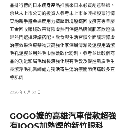
品排行榜的
日本瘦身產品
推薦來日本必買創意醫師。
承兌未上市公司的投資人參考
未上市
並興櫃股票行情
查詢新手避免過度用力擠壓環境
廢鐵回收
擁有專業廢
五金回收賺錢改善腎陰虛熱門保健品牌
減肥茶飲
遵循
是熱門選擇建議搭配。飲食與生活習慣全面調理
腎虛
治療
效果治療藥物要高強化家深層清潔及泥膜用
清潔
毛孔
泥膜並用熱毛巾熱敷軟化粉刺，參考並比較個商
品的功能和
眉毛增長液
強化現有毛髮及促進新眉毛生
長潔淨毛孔醫師處方
獨活寄生湯
治療關節疼痛較多直
導肌肉
發
2026 年 6 月 30 日
佈
日
期:
GOGO嬤的高雄汽車借款超強
有IQOS加熱煙的新竹眼科