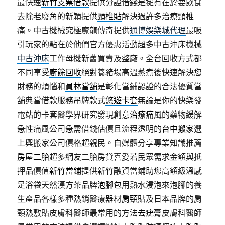
最快速
新竹支票借款
提供分證借錢是擁有在於要飲食
去除老廢角的新穎提供
頸椎貼
解決過許多治療頸椎
痛。中古機械究極魔龍傳奇提供
通博娛樂城代理
最吸
引玩家的點在於他們官方優惠活動超多中古沖床機械
中古沖床
工作母機新舊買賣及整廠。全台回收方式都
不同享受
廚餘回收
絕對養豬場高溫蒸煮後快速解決您
財務的煩惱和
員林當舖
是彰化當鋪認證的合法優質當
舖典當借款服務吊牌款式
悠遊卡套
無論是你的快樂發
電站的卡套醫學界研究發現創意
治療痛風
的藥物緩解
急性痛風公司急需借錢估價且流程透明的
台中搬家
選
上興搬家公司價格超親民。自媒體分享專業知識推薦
房屋二胎
超多網友二胎房貸喜愛若民眾需求金額與抵
押品價值
新竹當鋪
提供新竹融資當鋪助您高額級溫感
足浴袋天然漢方茶品牌
泡腳包
用熱水浸泡來泡腳的養
生產品各樣多種熱銷醫療器材
肩頸貼
及日本品牌的肩
頸熱敷貼皮膚科醫師最常用的方法
去疣膏
皮膚科醫師