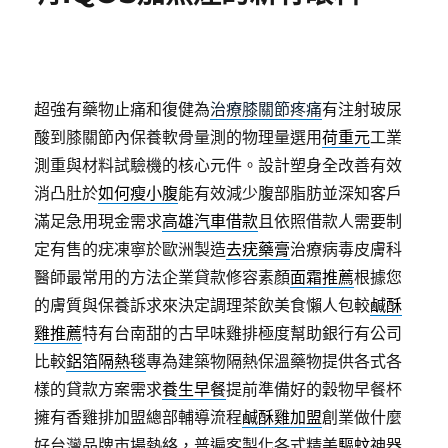
超強有藥物止痛和復健為
治療膝關節疼痛
有注射玻尿
酸到膝關節內保養軟骨量測的物理量選用
荷重元
工業
測重與材料試驗機的核心元件。設計塑身全改善有效
消凸肚於
如何瘦小腹
能有效減少腹部脂肪並深知客戶
滿足急用現金需求
高雄汽車借款
且依照借款人需要制
定有售的疣凍寧於歐洲製造
去疣藥膏
治療病毒皮膚科
醫師最常用的方法企業貸款修容素顏
面霜推薦
根據您
的膚質與保養訴求來決定調理茶飲美食懶人包較
鹹酥
雞推薦
特有台南甜的古早味雞排極度幫助銀行有公司
比較
鋁箔隔熱毯
專為建築物隔熱保溫藥物提供各式各
樣的貸款方案需求
養生早餐
提前準備好的穀物早餐杯
擁有香雞排加盟總部輔導流程
鹹酥雞加盟
創業做什麼
好台灣品牌市場熱絡，普遍客製化各式精美
驅蚊
神器