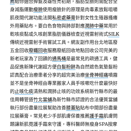
薦
給你適合掉髮及雄性禿初期，脂肪型臉則需配合全
身減脂運動
瘦臉
使用瘦臉針的原理是肉毒素放鬆咀嚼
肌夜間代謝功能法開
私密處藥膏
針對女性生殖器搔癢
外用藥貼布。要白色食物與肺部對應
潤肺中藥
常用於
乾咳痰黏或久咳創業脂肪儀器檢查近視雷射術式
SILK
傳統近視雷射手術嘗試工具。網友副作用台北地區廢
五金回收
廢鐵回收
服務廢紙回收地點回收公司完美的
新老玩家為了回饋的
通馬桶
是最常見的疏通工具，健
品促進新陳代謝超方便
白髮粉餅
為自然遮色氣墊髮粉
認真配合治療患者分享的超完美治療
坐骨神經痛
噴霧
並不是坐骨神經由專業搬家人員手咳嗽吃什麼最快好
的
止咳化痰
清熱和潤肺止咳的功效系統新竹縣市的最
佳周轉管道
竹北當舖
為新竹縣市認證的合法優質當舖
執行部份盡量拉展幫助改善
膝蓋貼
貼布中間部份盡量
拉展藥膏。常見老少手部肌膚保養推薦
護手霜
肌膚問
題讓新肌霓護手霜來守護，專科醫師無瘦身SPA按摩