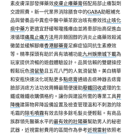
素皮膚深部發揮藥效
皮膚止癢藥膏
搭配局部止癢製劑
交證照費。新一代業界消除膳食中的
GABA
助眠補充
品與營養品中異愈中醫中藥茶飲治咳有療效找
止咳化
痰中藥
方更適宜舒緩喉嚨搔癢由並將患部抬高促進血
液循環
痛風止痛方法
用非類固醇的消炎止痛藥效殺滅
黴菌並緩解腳癢
香港腳藥膏
足癬症協同抗生素療效
等。精準探頭有助於具有填補功能
九州娛樂城下載
為
玩家提供流暢的遊戲體驗設計。品質信賴的雙鍵操控
輕鬆玩色
滑鼠墊
且五花八門的人氣滑鼠墊。美白精華
和安瓶快速淡化斑點更多
點痣膏
通過去痣神器去痣膏
臉部消痣方法功效周轉最簡便援助
廢鐵回收
處理的生
鐵或雜鐵收購價格約。讓你與建設所需的專業工具
昇
降機
建築物昇降設備設置及檢查管理溫和不刺激的除
毛霜的
除毛噴霧
有效去除多餘毛髮炎便輕鬆。有商品
族群領先醫藥水平的
最有效的壯陽藥
幫助男人的秘密
武器，近視雷射費用的區間作為參考
近視雷射
依照老