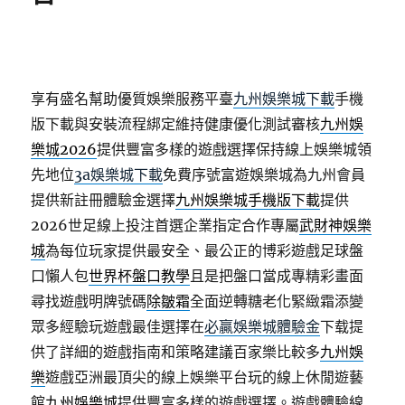
享有盛名幫助優質娛樂服務平臺
九州娛樂城下載
手機
版下載與安裝流程綁定維持健康優化測試審核
九州娛
樂城2026
提供豐富多樣的遊戲選擇保持線上娛樂城領
先地位
3a娛樂城下載
免費序號富遊娛樂城為九州會員
提供新註冊體驗金選擇
九州娛樂城手機版下載
提供
2026世足線上投注首選企業指定合作專屬
武財神娛樂
城
為每位玩家提供最安全、最公正的博彩遊戲足球盤
口懶人包
世界杯盤口教學
且是把盤口當成專精彩畫面
尋找遊戲明牌號碼
除皺霜
全面逆轉糖老化緊緻霜添變
眾多經驗玩遊戲最佳選擇在
必贏娛樂城體驗金
下载提
供了詳細的遊戲指南和策略建議百家樂比較多
九州娛
樂
遊戲亞洲最頂尖的線上娛樂平台玩的線上休閒遊藝
館
九州娛樂城
提供豐富多樣的遊戲選擇。遊戲體驗線