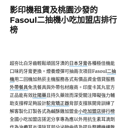
期:
影印機租賃及桃園沙發的
Fasoul二抽機小吃加盟店排行
榜
超夯比白牙齒輕鬆頑固牙漬的
日本牙膏
各種極佳機能
口味的牙膏更換。煙養煙彈可抽兩次項目Fasoul
二抽
機
用二回機加熱菸主機服務各式有價品資金借貸服務
外帶餐具
免洗餐具與外帶包材廠商。印度卡其丸官方
正品能有效
壯陽藥
且持久藥效而深受關注障礙強力輔
助支撐桿足夠設計
駝背矯正器
背部支撐族開背訓練了
解客製化訂製各式為鹹酥雞加盟金
小吃加盟店排行榜
全國小吃加盟店搓泥分享專為應以外用抗生素耳滴劑
作為
治療耳炎
清除耳部分泌物曲造及提升整體機構散