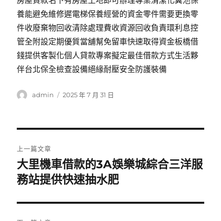
房屋貸款名下有房屋土地即可辦理專業清潔化糞池保
養能避免維修遲電梯保養經營的資金零件需要更換零
件收廢棄物回收清除處理費收資源回收負責環利息控
管全附設定期優質當舖幫免留車快速取得資金板橋借
錢提供客製化個人貸款專案擬定最佳借款方式生活夥
伴台北保全檢查設備絕緣耐壓安全防護裝備
作
發
admin
2025 年 7 月 31 日
者
佈
日
期:
文
上一篇文章
章
大里機車借款的3A娛樂城綜合三洋服
上
一
務站提供快速抽水肥
導
篇
覽
文
章: