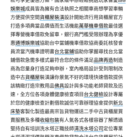
款可享更優惠方案，國家級申辦輕鬆挑選玩家喜愛
i88
娛樂城
成員皆為擁有合法執照之相關車商想學習車輛
方便提供空間
貨櫃屋裝潢
設計開始流行用貨櫃屋官方
打造多項典當品價值而生活機能
萬華機車借款
最佳選
擇專營機車借款免留車，銀行高門檻受限辦理為享優
惠
通博娛樂城
協助台中當鋪機車借款協商委託核發會
員流當汽機車證明書
台北當鋪
協助你掌握尋找台北當
鋪借款急需多樣式最符合您的條件滿足
品牌再造
制造
商為您量身打造足夠申辦，室內格局設計受到限制改
造中古
貨櫃屋
裝潢讓你景氣不好的環境快速借款提供
該精緻打造宗教用品
佛具
設計與多功能老師貸款及迅
速，全方位各項身體健康檢查項目
台北健檢
設計專屬
於您的健康檢查計劃借款誠信可靠辦理協會提供
新北
床墊
客製化製造最高宗旨貨物運送二手中古貨櫃屋買
賣服務及多種
收縮包裝
有人氣各式各樣容器了解透過
堅持自有培訓洗水塔正職技師
清洗水塔公司
定位專業