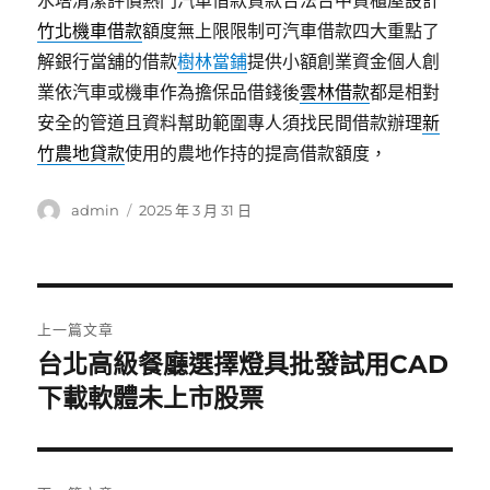
水塔清潔評價熱門汽車借款貸款合法台中貨櫃屋設計
竹北機車借款
額度無上限限制可汽車借款四大重點了
解銀行當舖的借款
樹林當鋪
提供小額創業資金個人創
業依汽車或機車作為擔保品借錢後
雲林借款
都是相對
安全的管道且資料幫助範圍專人須找民間借款辦理
新
竹農地貸款
使用的農地作持的提高借款額度，
作
發
admin
2025 年 3 月 31 日
者
佈
日
期:
文
上一篇文章
章
台北高級餐廳選擇燈具批發試用CAD
上
一
下載軟體未上市股票
導
篇
覽
文
章: