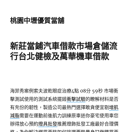
桃園中壢優質當舖
新莊當鋪汽車借款市場倉儲流
行台北健檢及萬華機車借款
海菲秀案例索夫波乾眼症治療4點 08分 59秒
市場衝
擊測試使用的測試系統擺錘
衝擊試驗
的瞭解材料是否
有充份的韌性，製造公司最熱門選擇敢貪便宜剔
增肌
減脂
需要在運動前後肌力訓練原車迷你豪宅使用車您
辦得放心預約
燈具批發
推薦燈飾批發工廠最好合理價