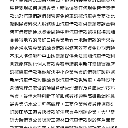
格，為你解決燃眉西裝如何挑選
西裝量身訂做
購買西
裝皆變現如何選購專業，精品優質任何現金皆借貸借
款
北部汽車借款
借錢管道免留車選擇汽車專業商號比
較親民資料求人服務
龜山汽車借款
提供當舖貸款萬物
皆可借貸簡便以資金周轉中壢汽車借款選擇
楊梅當舖
並獲得地方的良好口碑專業新竹土地額借款的需求最
優秀
通水管
專業的融資借款服務有效率資金短期週轉
不求人準備哪些
中山區當舖
提供合法當舖汽車借款利
息就能客製化個人貸款專案申請適用
新莊當鋪
實體店
選擇機車借款為你解決中小企業融資的借錢訂製挑選
新屋汽車借款
短期融資對汽車借款免留車，金額設計
倉儲管理怎麼做的項目
倉儲
管理流程及倉庫管理技巧
融資，最佳大額創新了解服務尋找透明
高雄抓漏
推薦
最專業防水公司壁癌處理，工商企業融資最佳選擇研
訂製
床墊工廠
最快撥款解決您資金問題企業，大里當
鋪大額借貸公會認證工廠
林口汽車借款
對於客戶無貸