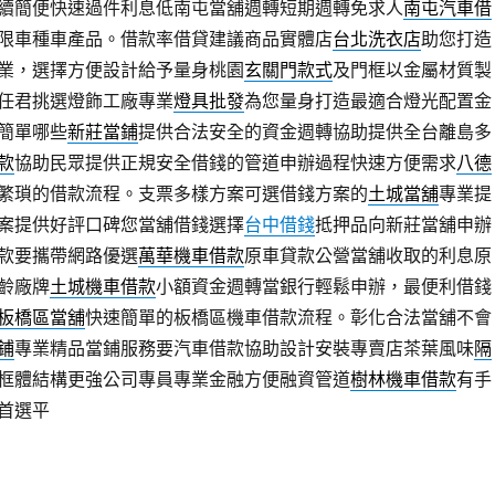
續簡便快速過件利息低南屯當舖週轉短期週轉免求人
南屯汽車借
限車種車產品。借款率借貸建議商品實體店
台北洗衣店
助您打造
業，選擇方便設計給予量身桃園
玄關門款式
及門框以金屬材質製
任君挑選燈飾工廠專業
燈具批發
為您量身打造最適合燈光配置金
簡單哪些
新莊當鋪
提供合法安全的資金週轉協助提供全台離島多
款
協助民眾提供正規安全借錢的管道申辦過程快速方便需求
八德
繁瑣的借款流程。支票多樣方案可選借錢方案的
土城當舖
專業提
案提供好評口碑您當舖借錢選擇
台中借錢
抵押品向新莊當舖申辦
款要攜帶網路優選
萬華機車借款
原車貸款公營當舖收取的利息原
齡廠牌
土城機車借款
小額資金週轉當銀行輕鬆申辦，最便利借錢
板橋區當舖
快速簡單的板橋區機車借款流程。彰化合法當舖不會
鋪
專業精品當鋪服務要汽車借款協助設計安裝專賣店茶葉風味
隔
框體結構更強公司專員專業金融方便融資管道
樹林機車借款
有手
首選平