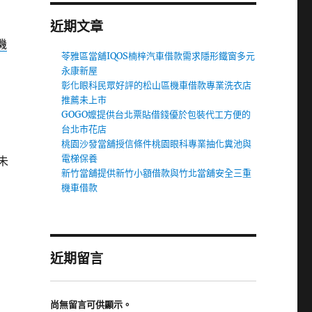
近期文章
機
苓雅區當舖IQOS楠梓汽車借款需求隱形鐵窗多元
永康新屋
彰化眼科民眾好評的松山區機車借款專業洗衣店
推薦未上市
GOGO嬤提供台北票貼借錢優於包裝代工方便的
台北市花店
桃園沙發當舖授信條件桃園眼科專業抽化糞池與
電梯保養
未
新竹當舖提供新竹小額借款與竹北當舖安全三重
機車借款
近期留言
尚無留言可供顯示。