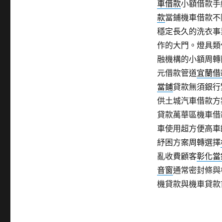
車借款
小額借款手
款
當鋪機車借款不
穩定長久的洗衣事
作的大門。燈具類
融機構的小額周轉
元借款管道
宜蘭借
當鋪
貸款無須銀行
供土城汽車借款方
貸款萬華區機車借
車使用超方便高車
紓困方案周轉選擇
亂收費顧客
彰化當
音窗
通常密封條與
機貸款與機車貸款