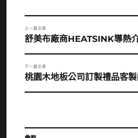
文
上一篇文章
章
舒美布廠商HEATSINK導
上
一
導
篇
覽
文
下一篇文章
章:
桃園木地板公司訂製禮品客製
下
一
篇
文
章: