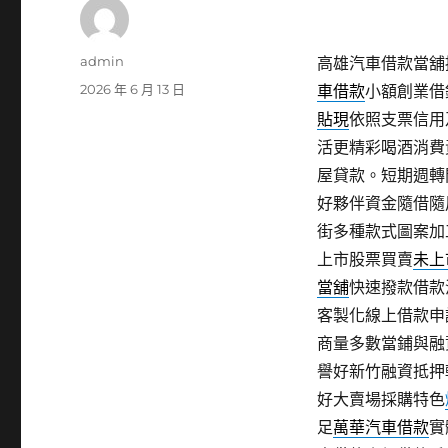
作
admin
高雄汽車借款當舖提
者
發
2026 年 6 月 13 日
車借款
小額創業借
佈
貼現
依照支票信用
日
活更精彩喝酒消費
期:
屋貸款。短期週轉
好夥伴資金隨借隨
街多種款式圖案加
上市股票買賣
未上
當舖
快速撥款借款
客製化線上借款申
商量多數當鋪與融
譽好新竹融資抵押
好大賣場採購特色
足
萬華汽車借款
實