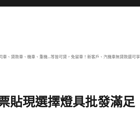
司車、貸款車、機車、重機…等皆可貸，免留車！新客戶、汽機車無貸款還可
票貼現選擇燈具批發滿足