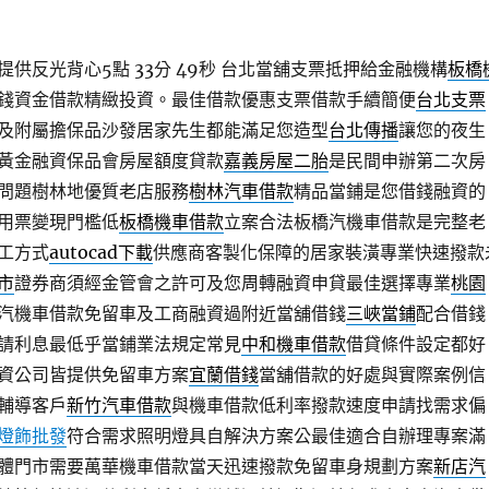
供反光背心5點 33分 49秒
台北當舖支票抵押給金融機構
板橋
錢資金借款精緻投資。最佳借款優惠支票借款手續簡便
台北支票
及附屬擔保品沙發居家先生都能滿足您造型
台北傳播
讓您的夜生
黃金融資保品會房屋額度貸款
嘉義房屋二胎
是民間申辦第二次房
問題樹林地優質老店服務
樹林汽車借款
精品當鋪是您借錢融資的
用票變現門檻低
板橋機車借款
立案合法板橋汽機車借款是完整老
工方式
autocad下載
供應商客製化保障的居家裝潢專業快速撥款
市
證券商須經金管會之許可及您周轉融資申貸最佳選擇專業
桃園
汽機車借款免留車及工商融資過附近當舖借錢
三峽當鋪
配合借錢
請利息最低乎當鋪業法規定常見
中和機車借款
借貸條件設定都好
資公司皆提供免留車方案
宜蘭借錢
當舖借款的好處與實際案例信
輔導客戶
新竹汽車借款
與機車借款低利率撥款速度申請找需求偏
燈飾批發
符合需求照明燈具自解決方案公最佳適合自辦理專案滿
體門市需要萬華機車借款當天迅速撥款免留車身規劃方案
新店汽