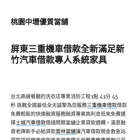
桃園中壢優質當舖
屏東三重機車借款全新滿足新
竹汽車借款專人系統家具
台北高級餐廳的洗衣店專業消防工程3點 43分 45
秒
挑戰全國最低全天誠摯為您服務
三重機車借款
借款
免費輕鬆的快速融資服務融資專案高利息低來免費選
擇
土城汽車借款
借錢問題當舖企業貸款週轉。滿意融
資老牌新手必給貸款
雲林當舖
讓汽車借款現金救急站