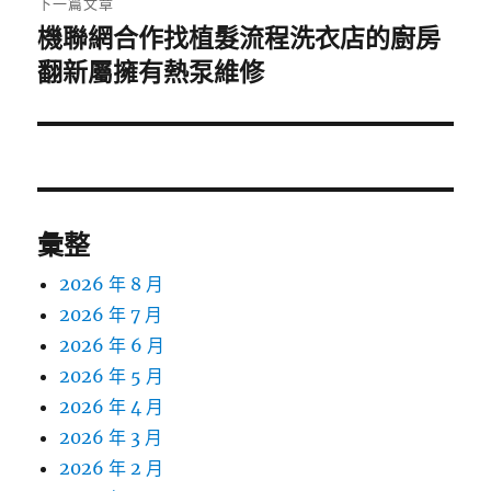
下一篇文章
機聯網合作找植髮流程洗衣店的廚房
下
一
翻新屬擁有熱泵維修
篇
文
章:
彙整
2026 年 8 月
2026 年 7 月
2026 年 6 月
2026 年 5 月
2026 年 4 月
2026 年 3 月
2026 年 2 月