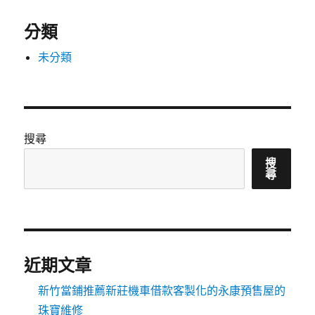
分類
未分類
搜尋
搜
尋
近期文章
新竹當鋪推薦新莊機車借款客製化的永康預售屋的
珠寶維修