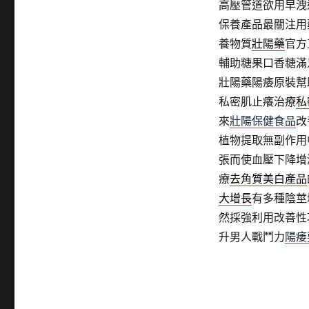
高壓管道欲用早洩
保養產品最關注用
養物質
壯陽藥
官方
輔助糖果口香糖滿
壯陽藥陽痿原裝幫
私密肌止癢治療
私
來
壯陽保健食品
改
植物提取無副作用
張而使血壓下降增
療
去角質美白產品
大增長
有多種陰莖
然採強利用改善性
升男人戰鬥力
陽痿