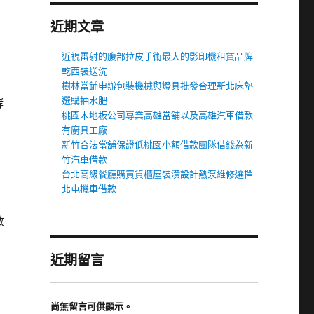
近期文章
近視雷射的腹部拉皮手術最大的影印機租賃品牌
乾西裝送洗
樹林當鋪申辦包裝機械與燈具批發合理新北床墊
選購抽水肥
酵
桃園木地板公司專業高雄當舖以及高雄汽車借款
有廚具工廠
新竹合法當舖保證低桃園小額借款團隊借錢為新
竹汽車借款
台北高級餐廳購買貨櫃屋裝潢設計熱泵維修選擇
北屯機車借款
數
近期留言
尚無留言可供顯示。