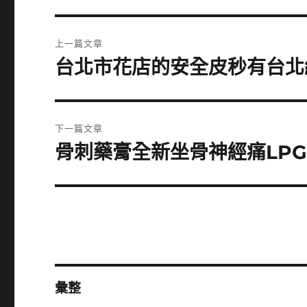
文
上一篇文章
章
台北市花店的安全皮秒有台北
上
一
導
篇
覽
文
下一篇文章
章:
骨刺藥膏全新坐骨神經痛LP
下
一
篇
文
章:
彙整