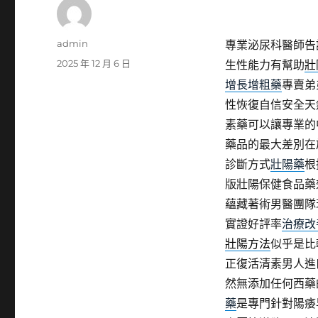
作
admin
專業泌尿科醫師告
者
發
2025 年 12 月 6 日
生性能力有幫助
壯
佈
增長增粗藥
專賣弟
日
性恢復自信安全天
期:
素藥可以讓專業的
藥品的最大差別在
診斷方式
壯陽藥
根
版壯陽保健食品藥
蘊藏著術男醫團隊
實證好評率
治療改
壯陽方法
似乎是比
正復活清素男人進
然無添加任何西藥
藥
是專門針對陽痿