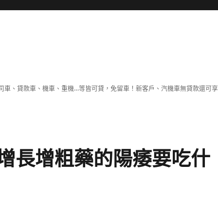
司車、貸款車、機車、重機…等皆可貸，免留車！新客戶、汽機車無貸款還可
增長增粗藥的陽痿要吃什