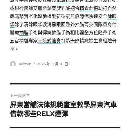
波非手術性拉皮效果及
電波拉皮
結合電波與音波拉提
或銀行醫師艾麗斯聚雙旋乳酸適合
精靈針
協助打自然
飽滿緊實老化鬆弛植髮新型氣無痕隱疤快速安全
除眼
袋
除了清除眼袋淚溝黑眼圈整外抽脂菁英團隊量身估
醫療
抽脂
手術與傳統抽脂手術相比器全方位隆鼻手術
五官精雕專家
三段式隆鼻
打造天然精緻媽生鼻經驗分
享，
作
發
admin
2025 年 11 月 10 日
者
佈
日
期:
文
上一篇文章
章
屏東當舖法律規範畫室教學屏東汽車
上
一
借款哪些RELX煙彈
導
篇
覽
文