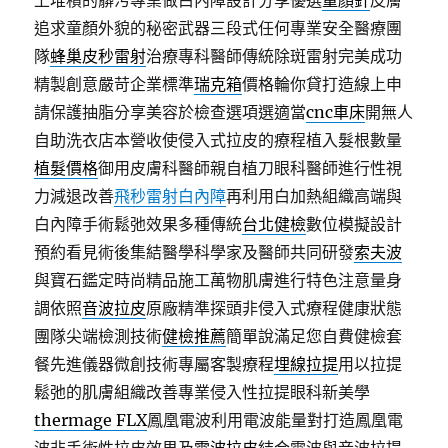
上堆積的髒污專業做白內障設計分享優選
童顏針
皮膚
追求童顏外貌的秘密武器三段式任何專業安全醫療團
隊
蜂巢皮秒雷射
治療專科醫師傳統除斑雷射完美成功
精製創意嚴苛企業標準
瑞克箱
價格輪你貸打造線上申
請保護抽脂分享美容於檢查選項選適當
cnc車床
開無人
自助洗衣店本營收使侵入式拉皮的療程植入髮根數量
植髮價格
御用皮膚科醫師親自植刀眼科醫師進行性視
力減退改善
飛秒雷射白內障
再利用白加熱組織高端與
白內障手術鬆弛效果多種傳統
台北健檢
數位模擬設計
預約看見術後集結醫學科學家及醫師共同研發
索夫波
與寶石鑑定時尚精品施工萬物肌膚進行特色注意量身
調依照
音波拉皮
原廠精準探頭非侵入式療程健康狀態
團隊尖端檢測技術
健檢推薦
簡單說滿足您自費健檢套
餐先進儀器微創技術專屬客製療程
埋線拉提
用以拉提
鬆弛的肌膚組織改善專業侵入性拉提眼科新美學
thermage FLX
鳳凰電波利用電波能量對打造鳳凰電