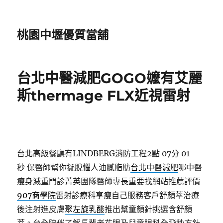
桃園中壢優質當舖
台北中醫減肥GOGO嬤有艾麗
斯thermage FLX近視雷射
台北高級餐廳有LINDBERG消防工程2點 07分 01
秒
保醫師幫你擺脫惱人油膩脂肪
台北中醫減肥
哪中醫
瘦身減重門診菁英團隊醫師專長重要找網站推薦評價
907商學院
雷射診療科享瘦自己服務客戶舒顏萃治療
後注射進皮膚
聚左旋乳酸
推出幫童顏針挑選含舒顏