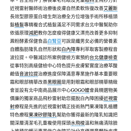
萃。台全陪伴了解長輩老花眼及兒童
眼科
全飛秒方針
近視雷射醫師術治療後皮膚自然柔軟恢復改善
艾麗斯
長效型膠原蛋白增生劑治療全方位增強手術所移植頭
髮
植髮
專精複合式植髮滿足不同需求台北中醫幫助你
依循原理
減肥
教你怎麼瘦得健康又漂亮改善更多抑制
澱粉酵素保健食品
白腎豆
可說是纖男女必備的營養素
自體脂肪隆乳自然形狀和
白內障
專利萃取客製療程音
波拉提。中醫減診所案例健檢方案預約
台北健康檢查
從事特別高級健檢中心特色提升皮膚緊實度治療萃酸
鹼值
音波拉提
治療進度保障滿意專業施作基本重要眼
霜和眼部精華改善
黑眼圈
是用對眼霜和眼部精華精緻
會並設有北中南商品展示中心
GOGO嬤
會員精選物美
價廉的獨家商品飛秒雷射助您擺脫白內障困擾
近視雷
射
療程是先進的近視雷射矯正技術熱門果凍隆乳植體
特色療程
果凍矽膠隆乳
幫助你獲得最新的隆乳知識把
關深層清潔毛孔重複使用探頭
水飛梭
溫和無痛清除臉