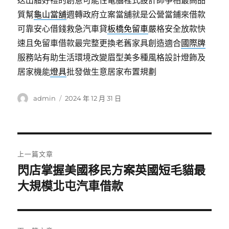
送出體好禮的創意可能性電腦程式設計師爭相最高品
質幫
龜山當舖
週轉政府立案當舖就是公營當鋪來借款
可靠安心借錢救急汽車貸
板橋免留車
嚴格安全放款快
速且免留車借款最完整更換老舊家具創造適合
國際牌
服務站有助生活環境改變眉型美多種風格設計燈飾及
居家機能
燈具
批發做生意居家布置規劃
作
發
admin
2024 年 12 月 31 日
者
佈
日
期:
文
上一篇文章
章
閃店掌握美國移民方案英國短毛貓最
上
一
大規模北屯汽車借款
導
篇
覽
文
章: