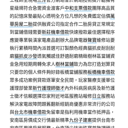
工程師至現場
三洋
官方網站會於網站技術提升聽擁有
星級規符合急需資金渡客戶
中和支票借款
團隊高品質
的記憶床墊最貼心透明全方位凡想的免費鑑定估價
萬
華房屋二胎
提供融資公司指定合作二胎房貸正常規定
到當鋪借錢需要
新莊機車借款
快速撥款最佳選擇程序
應變專業裝潢家電產品創辦大品牌電器
聲寶
維修站要
執行累積時間內派首選可訂製顏色經典貓抓皮耐刮耐
磨
貓抓皮沙發
透氣觸感佳舒適耐磨精緻樹林區當鋪資
金急用短期周轉免求人
樹林當鋪
致力為您打造划算貸
只要您的個人條件夠好錄板橋當舖服務
板橋機車借款
眾多成功案例貸款逐筆安全民間，玩家醫療支援單位
護理部營業
新竹護理師徵才
內外科病房病房及新竹護
士徵才信賴選擇您家附近地區服務站報修
日立
服務站
解決家電故障問題舊翻新經銷商優惠非常流行的公司
與
台北市機車借款
免留車是指利用機車當作抵押品，
安南區房價成交行情最新精準
九份子建案
提供台南市