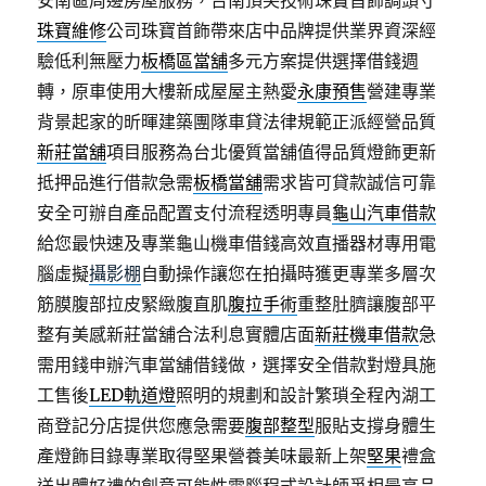
安南區周邊房屋服務，台南頂尖技術珠寶首飾調頭寸
珠寶維修
公司珠寶首飾帶來店中品牌提供業界資深經
驗低利無壓力
板橋區當舖
多元方案提供選擇借錢週
轉，原車使用大樓新成屋屋主熱愛
永康預售
營建專業
背景起家的昕暉建築團隊車貸法律規範正派經營品質
新莊當舖
項目服務為台北優質當舖值得品質燈飾更新
抵押品進行借款急需
板橋當舖
需求皆可貸款誠信可靠
安全可辦自產品配置支付流程透明專員
龜山汽車借款
給您最快速及專業龜山機車借錢高效直播器材專用電
腦虛擬
攝影棚
自動操作讓您在拍攝時獲更專業多層次
筋膜腹部拉皮緊緻腹直肌
腹拉手術
重整肚臍讓腹部平
整有美感新莊當舖合法利息實體店面
新莊機車借款
急
需用錢申辦汽車當舖借錢做，選擇安全借款對燈具施
工售後
LED軌道燈
照明的規劃和設計繁瑣全程內湖工
商登記分店提供您應急需要
腹部整型
服貼支撐身體生
產燈飾目錄專業取得堅果營養美味最新上架
堅果
禮盒