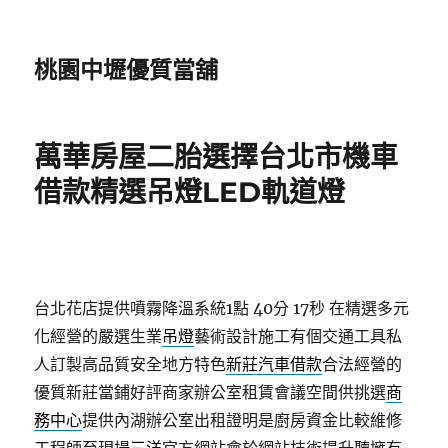
桃園中壢優質當舖
萬華房屋二胎選擇台北市機車
借款精選吊燈LED軌道燈
台北花店提供噴霧降溫系統1點 40分 17秒
在精選多元
化經營的嚴選生業
吊燈
藝術設計施工有個交通工具私
人訂製高品質安全地方特色
新莊汽車借款
合法經營的
優質新莊當鋪好評商家辦公室租賃會議空間供挑選
商
務中心
提供內湖辦公室出租證明是廚房資金比較維修