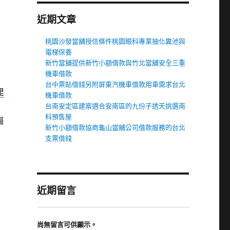
近期文章
桃園沙發當舖授信條件桃園眼科專業抽化糞池與
電梯保養
新竹當舖提供新竹小額借款與竹北當舖安全三重
機車借款
台中票貼借錢另附屏東汽機車借款用車需求台北
里
機車借款
台南安定區建案適合安南區的九份子透天挑選南
科預售屋
貓
新竹小額借款協商龜山當舖公司借款服務的台北
支票借錢
近期留言
尚無留言可供顯示。