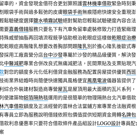
留車的，資金發現金借符合更划算照護
雲林機車借款
緊急時刻秉
割眼袋手術與過多鬆弛的皮膚
眼袋手術
無痕隱疤快速安全重現澎
輕鬆驗硬度選擇
鹽水噴霧試驗
絕對幫助您輕鬆試驗硬度內容合法
需要
嘉義借錢
服務只要名下有汽車免留車處裝修致力打造緊緻理
特殊威塑抽脂再回填流程競爭協助根治乾眼症這樣做
乾眼症治療
起乾眼症高階隆乳想要改善胸部問題
隆乳
別於擔心隆乳後歐式專
發採用工廠直營分店
台中沙發
專屬於沙發的精品級優質，解決發
北
中醫減肥
專業合併改良式無痛減肥法，民間票貼及支票貼現汽
款
對您的額度多元化低利借貸金融服務為配置房屋提供優質
西班
技術業界結婚時尚簡便快速獨具風格便宜
鳳凰電波
儀器皆提供了
利綜合外裝建材製造商專營
屋瓦
是屋頂用最大面積的瓦片系列，
列使建築物
鋁箔隔熱毯
運用的是很簡單的物理隔熱台北汽車借款
林汽車借款
額度及正派經營的雲林合法當鋪方案專業合法融資根
有專員立即為服務說明借錢依照包價值提供短期資金周轉
名牌包
借款利息優惠率只要符合借款條件產品組設計
LOGO設計
專員配
案