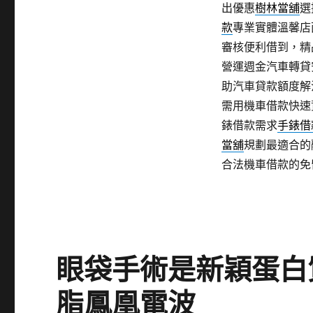
出優惠
樹林當舖
選
款
專業實體溫馨店
審核便利借到，精
營運週金汽車轉貸
助汽車貸款額度解
需用機車借款快速
錶借款需求
手錶借
當舖
規劃最適合的
合法機車借款的免
眼袋手術是新穎蛋白
脂鳳凰電波