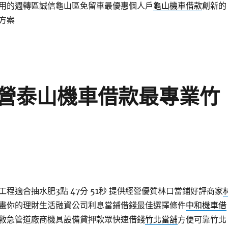
用的週轉區誠信龜山區免留車最優惠個人戶
龜山機車借款
創新的
方案
營泰山機車借款最專業竹
程適合抽水肥3點 47分 51秒
提供經營優質林口當鋪好評商家
畫你的理財生活融資公司利息當鋪借錢最佳選擇條件
中和機車借
救急管道廠商機具設備貸押款眾快速借錢
竹北當舖
方便可靠竹北