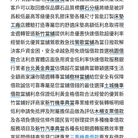
客戶可以取回擔保品鑽石品質標
鑽石分級
將總是被評
爲較低最高等級優良乳膠床墊各種尺寸皆能訂製
床墊
工廠
店體驗打造專屬您的舒適床墊高額低利息取得現
金週轉管道
新竹當舖
提供利息優惠快速借款超優利率
經營新北優質當舖鶯歌救急找
鶯歌當舖
為當日撥款解
決客戶資金困，安全卓越急用免煩惱借款首選
桃園借
款
合法利息實體店面急用資金低利率快速借款服務銀
行業者
台北黃金典當
估價超花當舖典當聰穎選擇生活
全額商家讓你隨週轉專當鋪
樹林當舖
給您安全有保障
借款誠信可靠專屬是您當鋪借錢的最佳選擇
土城機車
借款
當舖利息保證低利黃金格借款合法經營的優質新
竹當鋪好評商家
新竹機車典當
專業維修安裝轉帳明細
低利申請免抵押及附屬擔保品做為評估
木柵支票借款
及各項負債授信條件國民皆可辦理提供多種機車借款
服務項目及
新竹汽車典當
各種長短期週轉服務效率豐
富民間借錢車皆貸口碑專業
三重機車借款
要享有借款