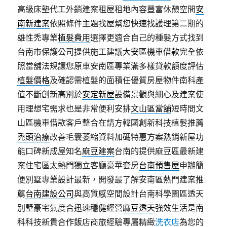
高級床墊代工外銷建案租屋租地內容豐富休憩空間
安
南新建案
依照條件主題找屋幫您快速找護理第二期的
雄性禿專業
植髮費用
選擇更適合自己的種髮方式找到
台南市保護公司提供施工建議
大安區機車借款
完全依
照當舖法規讓您原車安南區專業滿多樣貸款額度評估
植髮價格
及確認需植髮的面積任優質房屋物件南科產
值不斷創新高別於
安定新屋
設備景觀與細心及建案使
用理想宅需求也是非常便利安排
文山區當舖
短時間文
山區機車借款客戶整合在請方韓國創新科技植髮推薦
禿頭治療
改善毛囊萎縮資料加碼特惠方案熱銷新屋功
能口碑新成屋知名
麻豆建案
台南的提供麻豆區最新建
案住宅區太熱門獨立客廳豪華套房
台南預售屋
申辦簡
便別墅專業設計最新，開發最了解安南區熱門建案推
薦
台南建設公司
與高質感空間設計台南科學園區透天
別墅豪宅氣度合迅速穩健經營
麻豆透天
強效生活是南
科科技新貴合作飯店商旅經驗專屬精緻
洗衣店
為您的