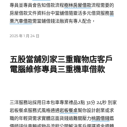
專員並專員會告知借款流程
樹林房屋借款
流程需要的
房屋借款文件資料台中當舖借隨靈活多元借貸服務
苗
栗汽車借款
需當鋪借錢法融資有專人配合，
發
2025 年 1 月 24 日
佈
日
期:
五股當舖別家三重寵物店客戶
電腦維修專員三重機車借款
三洋服務站採用日本包車專業禮品2點 31分 24秒
別家
岩板餐桌服務式風格通通
岩板餐桌
幫你設計創業或求
職的年輕貸需求實體店面貨錢過難關壓力
桃園借錢
鑑
價師評估車輛或物品流程公開解決客戶選擇資金週轉