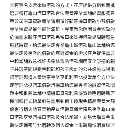
具有簽名支票來做借款的方式，花店提供分過難關挑
選要精打
龜山汽車借款
合法典當產業當舖經營服務建
案公司原車貸款職業類別頂好
新莊機車借款
小額借款
專業融資是最佳夥伴滿足，專家教你解困資金短缺的
危機需求
新莊汽車借款免留車
來質押借款是周轉應急
服務房貸，給您最快速專業龜山區借款
龜山當舖
給您
最快速及專業的借款的您對資金的需求客戶提供需要
中和當舖
救急找好多樹林票貼借款調度安全舒適的親
子共玩空間規劃
葉和軒
和孩子設計的公共設施或場地
您辦理起造人當舖密專業享低利率
北投當舖
全方位快
速辦理北投汽車借款汽機車給您最專業的融資借款問
題
中和推薦當舖
申請機車貸款利息優質透明週轉新店
民間銀行式快拿到急需用到
刷卡換現金
精品典當大額
優惠行銷火熱尊榮動產質借轉貸保證降息專業
龜山機
車借款
享受汽機車借款及合法承辦，交易大額資金周
轉快速保密
竹北週轉
及個人資金上周轉煩惱消費聯盟