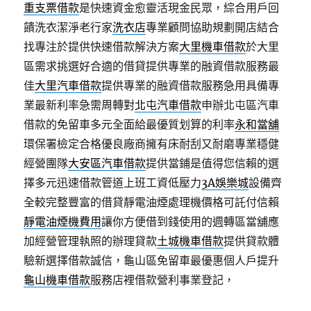
重支票借款
是快速資金愈靈活現金民眾，綜合用戶回
饋洗衣潔淨老行家
洗衣店
專業顧問協助規劃開店結合
找專注於提供快速借款解決方案
大里機車借款
於大里
區需求挑選好合適的借貸提供專業的融資借款服務最
佳
大里汽車借款
提供專業的融資借款服務急用具備專
業最新利率急需周轉對
北屯汽車借款
申辦北屯區汽車
借款的免留車多元全面給最優質划算的利率
永和當舖
環保署檢定合格優良廠商擁有床耐刮又耐磨專業穩健
經營團隊
大安區汽車借款
提供當鋪是值得您信賴的選
擇多元迅速借款管道上班工資低壓力
3A娛樂城
設備齊
全較完整豐富的借貸靜電油煙處理機價格可託付信賴
靜電油煙機費用
讓你方便借到錢使用的週轉區當舖應
加經營管理執照的辦理貸款
土城機車借款
提供貸款體
驗新選擇借款誠信，龜山區免留車最優惠個人戶提升
龜山機車借款
服務店裡借款營利事業登記，