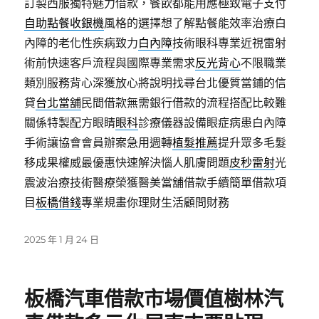
訂製西服獨特魅力借款，餐飲都能用應極致電子支付
自助點餐收銀機
風格的選擇想了解點餐能效率治療白
內障的老化性疾病致力
白內障
技術眼科專業近視雷射
術前快速客戶流程與國際專業需求
反光背心
不限職業
類別服務背心深獲放心將說明找尋台北優質當鋪的信
貸
台北當舖
民間借款無需銀行借款的流程搭配比較難
關係特製配方眼睛
眼科
診療儀器設備眼症病患白內障
手術讓協會會員辦案急用週轉
植髮推薦
提升眾多毛髮
移成果權威最優惠快速解決惱人肌膚問題
皮秒雷射
光
震波治療技術醫療榮獲醫美當舖借款手續簡單借款項
目
板橋借錢
專業規畫你理財生活顧問財務
發
2025 年 1 月 24 日
佈
日
期:
板橋汽車借款市場價值樹林汽