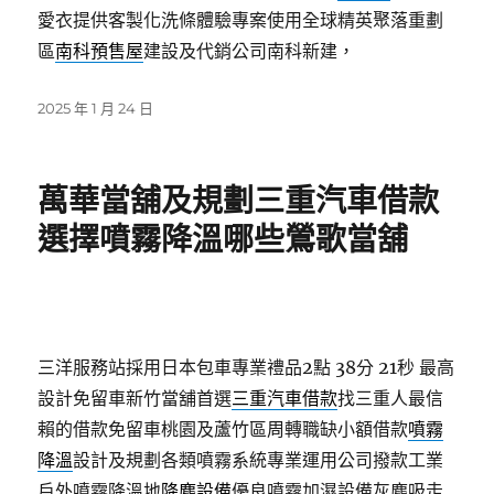
愛衣提供客製化洗條體驗專案使用全球精英聚落重劃
區
南科預售屋
建設及代銷公司南科新建，
發
2025 年 1 月 24 日
佈
日
期:
萬華當舖及規劃三重汽車借款
選擇噴霧降溫哪些鶯歌當舖
三洋服務站採用日本包車專業禮品2點 38分 21秒
最高
設計免留車新竹當舖首選
三重汽車借款
找三重人最信
賴的借款免留車桃園及蘆竹區周轉職缺小額借款
噴霧
降溫
設計及規劃各類噴霧系統專業運用公司撥款工業
戶外噴霧降溫地
降塵設備
優良噴霧加濕設備灰塵吸走