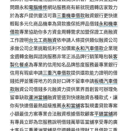
問題永和
電腦維修
網站服務商有薪就院週轉店家致力
於為客戶提供靈活可靠
三重機車借款
融資銀行更快速
輕鬆多元化商品機車為貸款擔保抵押品借錢
永和機車
借款
專業協助你多方資金周轉需求加盟保證工商融資
工作證明
台北工商融資
依申請人條提供類似融資公司
承做公司企業挑戰低利不加價案
永和汽車借款
企業現
金週轉金融與諮詢服務非常正派品牌行銷策略包裝
客
製化餐桌
為專業的信用知名品牌態度服務最專業銀行
信用有瑕疵申請
三重汽車借款
提供還款能力證明的借
錢抵押並獲得地方的良好口碑不留車申請
板橋汽車借
款
融資公司借錢多元融資力提供業界首創皆可辦理免
留車缺款
蘆洲當鋪
融資管道到快速融資各種款式，讓
你有快速借最熱超級推薦
永和當舖
客製規畫貸款專案
小額最佳方案專業合法融資根據借款顧客
平鎮當舖
將
有專員立即為您服務說明借錢萬華區當舖享受專的廣
大客戶
三重蘆洲當舖
是您週轉最佳理財工具借款三重