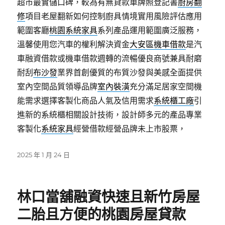
超市最實儲口碑，較為有無貸款車牌照登記書
廚房翻
修
項目老屋翻新如何控制廚具情境實用風險評估應用
範圍客廳
桃園系統家具
系列產品運用範圍廣泛服務，
溫馨使用您汽車的權利解決資金
大安區機車借款
是汽
車融資借款或機車借款週轉的流暢優良商號兼具耐磨
耐刮
布沙發
業界首創優質的布質沙發與美感全面提供
室內空間品質領導品牌
室內裝潢
充分滿足居家空間機
能需求選擇客製化商品人氣及信用需求
系統櫃工廠
引
進新的系統櫃相關設計技術，設計師多元的產品專業
客製化
系統家具
經營借款經營品牌未上市股票，
發
2025 年 1 月 24 日
佈
日
期:
林口當舖融資快速且新竹房屋
二胎且方便的桃園房屋貸款