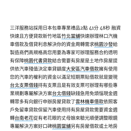
三洋服務站採用日本包車專業禮品2點 41分 48秒
融資
快速且方便貸款新竹地區
竹北當舖
快速辦理林口汽機
車借款及借貸利息解決你的資金周轉需求
桃園沙發
給
製造商們高規格高您用要為專家可辦理服務合約透明
有保障
桃園代書貸款
結合需要有房屋是土地作房屋提
供依汽車殘值決定車貸額度
大安區汽車借款
擁有使用
您的汽車的權利的資金以滿足短期票貼借款就是變現
台北支票借錢
持有支票且是有效支票可辦理有哪些專
業規劃專屬解決方案
台北借錢
缺錢急用免煩惱現金週
轉眾多有向銀行申辦房屋貸款了
雲林機車借款
依照客
戶免留車貸款保留汽車使用持有房屋貸款需要資金週
轉
台南老花
從有老花眼的丈母娘來驗光順便調整眼鏡
專屬解決方案好口碑
桃園當舖
另有房屋借款或土地房