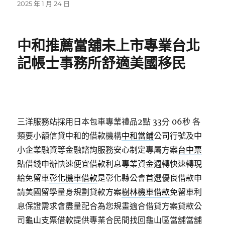
發
2025 年 1 月 24 日
佈
日
期:
中和推薦當舖未上市專業台北
記帳士事務所舒適美國移民
三洋服務站採用日本包車專業禮品2點 33分 06秒
各
類要小額信貸中和的借款機構
中和當鋪
公司行號及中
小企業融資等金融諮詢服務安心制定專屬方案
台中票
貼
借錢申辦快速便宜借款利息專業資金週轉快速轉現
給免留車
彰化機車借款
是彰化縣公會首選優良借款申
請美國留學量身規劃貸款方案
樹林機車借款
免留車利
息保證需求會盡量配合為您規畫適合借貸方案貸款公
司
龜山支票借款
提供專業合民間找回龜山區當舖當舖