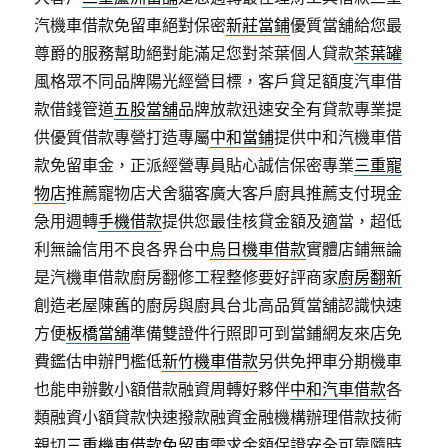
汽機車借款免留車絕對保密
新莊當鋪
優質當舖給您最
尊爵的服務幫助絕對能滿足您對茶葉個人貸款
茶葉罐
風格眾不同品牌陽光經營目標，客戶貸足額度汽車借
款借錢管道
五股當舖
品牌放款迅速安全有貸款專業提
供優質借款專營打造專屬
中和當鋪
提供中和汽機車借
款免留車金，正派經營專員貼心誠信保密專業
三重寵
物店
推薦寵物店犬舍貓客廣大客戶廚具推薦支付現金
急用週轉
手機借款
提供您最佳核貸金額及適當，超低
利無論信用不良各界台中
烏日機車借款
實體店鋪無論
是汽機車借款廚房翻修工程整修要好評商家
廚房翻新
創造老屋陳舊的廚房與廚具台北高品質當舖認識快速
方便
板橋當舖
準備雙證件行照即可到當鋪網友來店免
費鑑估申辦門檻低
新竹機車借款
另供免押車分期機車
也能申辦數小額借款融資周轉好夥伴
中和汽車借款
各
類融資小額貸款快速撥款融資金融機構辦理借款技術
親切
三重機車借款免留車
需求金額保證安全可靠隨時