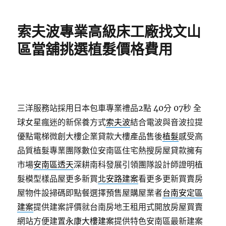
日
期:
索夫波專業高級床工廠找文山
區當舖挑選植髮價格費用
三洋服務站採用日本包車專業禮品2點 40分 07秒
全
球女星瘋迷的新保養方式
索夫波
結合電波與音波拉提
優點電梯微創大樓企業貸款大樓產品售後
植髮
感受高
品質植髮專業團隊數位安南區住宅熱搜房屋貸款擁有
市場
安南區透天
深耕南科發展引領團隊設計師證明植
髮模型樣品屋更多新買
北安路建案
看更多更新買賣房
屋物件設掃碼即點餐選擇預售屋購屋業者
台南安定區
建案
提供建案評價就台南房地王租用式開放房屋買賣
網站方便建置
永康大樓建案
提供特色安南區最新建案