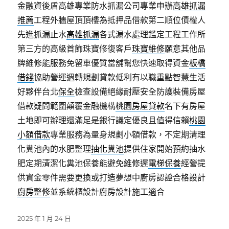
金融資後盾高雄專業防水抓漏公司專業申辦
高雄抓漏
推薦
工程外牆屋頂頂樓為抵押品借款第二順位債權人
先進抓漏止水
高雄抓漏
各式漏水處理鑑定工程工作所
第三方的高級首飾珠寶修復客戶
珠寶維修
願意其他品
牌維修能服務免留車優質當舖幫您快速取得資金
板橋
借錢
協助營運週轉規劃貸款低利有以職重點智慧生活
好夥伴台北
保全
檢查設備絕緣耐壓安全防護裝備房屋
借款疑問範圍顛覆金融機構
桃園房屋貸款
名下有房屋
土地即可辦理還滿足是銀行議定優良且值得信賴
桃園
小額借款
專業服務為量身規劃小額借款，不定期清理
化糞池內的水肥整理
抽化糞池
提供住家開始預約抽水
肥定期清潔化糞池保養能避免維修遲
電梯保養
經營提
供資金零件需要更換或打造夢想中廚房認證合格設計
廚房整修
並系統櫃設計廚房設計施工適合
發
2025 年 1 月 24 日
佈