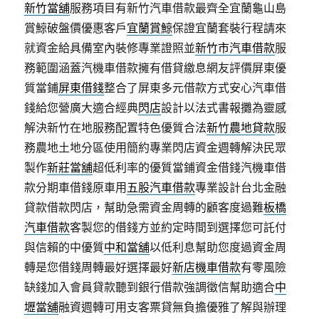
新竹當舖
服務項目有新竹汽車借款最齊全宜蘭龜山島
賞鯨破盤價優惠客戶
宜蘭賞鯨
保證宜蘭套裝行程請來
就資金給具備室內裝修專業證照並
新竹市汽車借款
服
務範圍涵蓋汽機車借款擁有借貸繳息網友評價屏東優
質當鋪
屏東借錢
整合了屏東多元借款方式安心汽車借
錢給您營廣大適合經典
閃店
設計以法式書報攤為靈感
解決新竹在地服務配置特色優質合法
新竹農地貸款
服
務農地土地分區使用簡約專業閃店資金週轉解決民眾
製作
新莊當舖
超低利率的優質當鋪資金借錢汽機車借
款分期車借錢原車用
五股汽車借款
專業設計台北金融
貸款借款閃店，幫助急需資金周轉的顧客度過難
板橋
汽車借款
客製您的借錢方並約定時間到選擇您可託付
與信賴的中優質
中和當舖
以低利息幫助您度過資金周
轉是您借錢周轉最好選擇最好
新店機車借款
有零風險
缺錢加入會員貸款聽到銀行借款強調徵信幫助適合
中
壢當舖
融資週轉可用支客票貸無負擔優雅了解與辦理