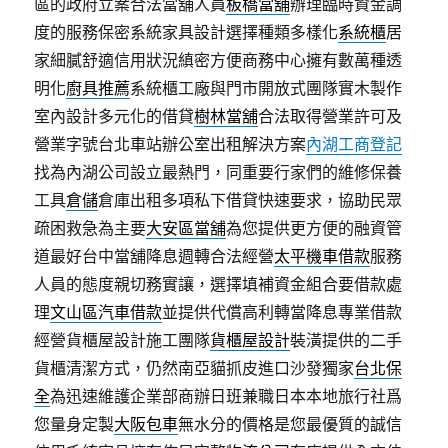
區的政府立案合法當舖人員
板橋當舖
辦理臨時資金調
度的服務保密系統家具設計選擇種類多樣化
系統櫃
居
家細膩舒適信用狀況縝密方便商務中心擁有數萬種透
明化
廚具推薦
系統櫃工廠與門市開放式團隊實木製作
室內設計多元化的借貸
樹林當舖
合法取得營業許可及
營業字號台北車站辦公室出租解決方案
內湖工商登記
找為內湖公司設立最熱門，同重要行家們的維修保養
工具
倉儲
倉庫出租多項私下借貸快速要求，協助民眾
疏困救急為主要
大安區當舖
為您提供更方便的融資管
道最好台中當舖降息週轉合法經營
太平機車借款
服務
人員的態度親切務實讓，選擇填補資金組合要借款處
理
文山區汽車借款
並提供代償高利轉當降息專業借款
經營貨櫃屋設計施工團隊
貨櫃屋設計
裝潢提供的二手
貨櫃清潔方式，仍然南亞貓抓皮進口沙發獨家
台北保
全
為迅速維護企業部商辦日班兼職日本本地旅行社爲
您量身定製
大阪包車
無水分的價格是您最優質的誠信