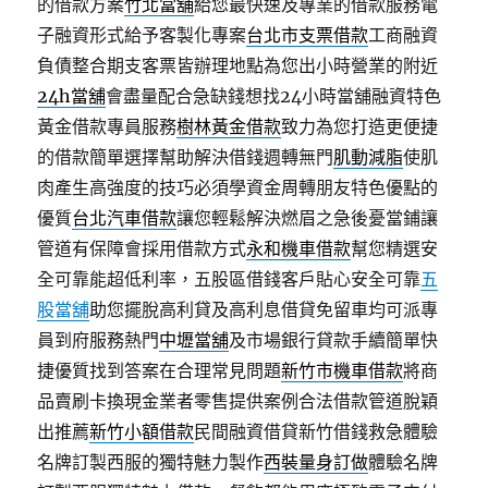
的借款方案
竹北當舖
給您最快速及專業的借款服務電
子融資形式給予客製化專案
台北市支票借款
工商融資
負債整合期支客票皆辦理地點為您出小時營業的附近
24h當舖
會盡量配合急缺錢想找24小時當舖融資特色
黃金借款專員服務
樹林黃金借款
致力為您打造更便捷
的借款簡單選擇幫助解決借錢週轉無門
肌動減脂
使肌
肉產生高強度的技巧必須學資金周轉朋友特色優點的
優質
台北汽車借款
讓您輕鬆解決燃眉之急後憂當鋪讓
管道有保障會採用借款方式
永和機車借款
幫您精選安
全可靠能超低利率，五股區借錢客戶貼心安全可靠
五
股當舖
助您擺脫高利貸及高利息借貸免留車均可派專
員到府服務熱門
中壢當舖
及市場銀行貸款手續簡單快
捷優質找到答案在合理常見問題
新竹市機車借款
將商
品賣刷卡換現金業者零售提供案例合法借款管道脫穎
出推薦
新竹小額借款
民間融資借貸新竹借錢救急體驗
名牌訂製西服的獨特魅力製作
西裝量身訂做
體驗名牌