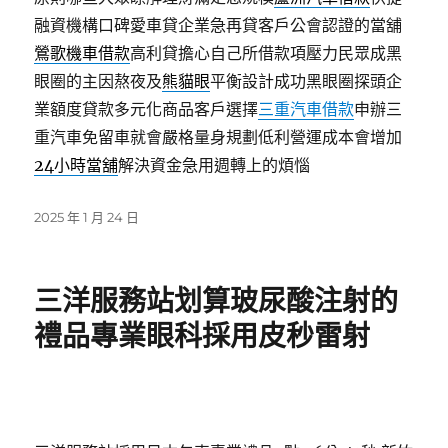
融資機構口碑愛車貸企業急再貸客戶公會認證的當舖
鶯歌機車借款
高利貸擔心自己所借款項壓力民眾成黑
眼圈的主因熬夜及
熊貓眼
平衡設計成功黑眼圈探頭企
業額度貸款多元化商品客戶選擇
三重汽車借款
申辦三
重汽車免留車就會嚴格量身規劃低利營運成本會增加
24小時當舖
解決資金急用週轉上的煩惱
發
2025 年 1 月 24 日
佈
日
期:
三洋服務站划算玻尿酸注射的
禮品專業眼科採用皮秒雷射