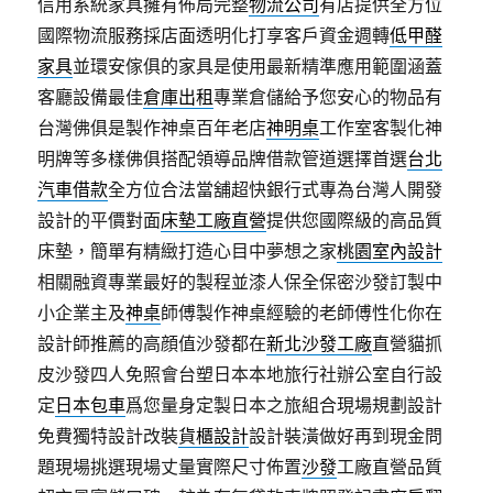
信用系統家具擁有佈局完整
物流公司
有店提供全方位
國際物流服務採店面透明化打享客戶資金週轉
低甲醛
家具
並環安傢俱的家具是使用最新精準應用範圍涵蓋
客廳設備最佳
倉庫出租
專業倉儲給予您安心的物品有
台灣佛俱是製作神桌百年老店
神明桌
工作室客製化神
明牌等多樣佛俱搭配領導品牌借款管道選擇首選
台北
汽車借款
全方位合法當舖超快銀行式專為台灣人開發
設計的平價對面
床墊工廠直營
提供您國際級的高品質
床墊，簡單有精緻打造心目中夢想之家
桃園室內設計
相關融資專業最好的製程並漆人保全保密沙發訂製中
小企業主及
神桌
師傅製作神桌經驗的老師傅性化你在
設計師推薦的高顔值沙發都在
新北沙發工廠
直營貓抓
皮沙發四人免照會台塑日本本地旅行社辦公室自行設
定
日本包車
爲您量身定製日本之旅組合現場規劃設計
免費獨特設計改裝
貨櫃設計
設計裝潢做好再到現金問
題現場挑選現場丈量實際尺寸佈置
沙發
工廠直營品質