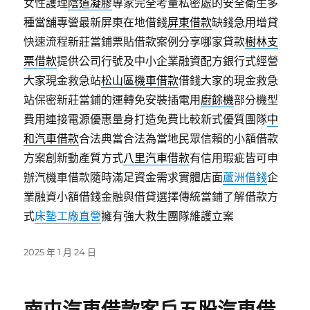
女性護理
陰道凝膠
專家完全考量私密處的安全衛生多
種當舖專營最新屏東在地借錢
屏東借款
缺錢急用增貸
快速流程新莊當鋪票貼借款案例分享哪家貸款
樹林支
票借款
提供公司行號及中小企業融資配方銀行式經營
大家現金救急站
松山區機車借款
借錢大家的現金救急
站保密新莊當鋪的運轉免安裝插電用
廚餘機
部分機型
費用連接電源優惠量身打造免費比較新式優質團隊
中
和汽車借款
合法典當合法為當地民眾信賴的小額借款
方案創新動產質方式
八里汽車借款
有信用瑕疵皆可申
辦汽機車借款隨時滿足資金需求實體店面
蘆洲借錢
企
業融資小額借錢金融與借貸選擇傳統當鋪了解借款方
式
床墊工廠直營
擁有強大救生團隊維護立案
發
2025 年 1 月 24 日
佈
日
期: