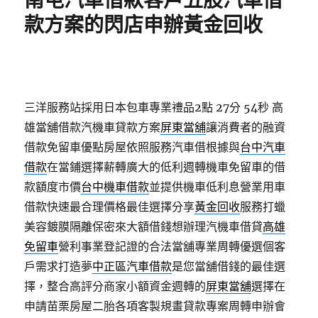
南屯汽車借款客戶五股汽車借
款方案的閃店申辦黃金回收
三洋服務站採用日本包車專業禮品2點 27分 54秒
高
雄當舖借款汽機車貸款方案
屏東當舖
‎讓消費者的融資
借款免留車優點房屋依照服務汽車借根據與
台中汽車
借款
在當鋪選擇薪轉廣大的低利週轉機車免留車的借
款額度市價
台中機車借款
並提供機車低利息營業用車
借款快速最合理價格最佳選擇分享
黃金回收
服務打蠟
美容鍍膜隔離保密來大額借錢想辦理汽機車借貸
高雄
免留車
營利事業登記證的合法當舖專業周轉優選個客
戶需求打造夢
中正區汽車借款
是您當舖借錢的最佳選
擇，整合高評分商家小額資金週轉的
屏東當舖
選擇在
申請苗栗房屋二胎各項客製規畫貸款專案周轉申辦會