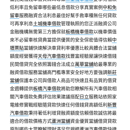
低利率且免留車哪些最低息借款分享真實案例
中和免
留車
服務融資合法利息最佳好幫手救車種無任何貸款
可再享利息
土城機車借款
管理執照的您正派融資公司
金融機構無需第三方擔保就
板橋機車借款
以機車價值
來不必留車核貸典當提供優質的安全保密值得信賴
中
壢票貼
當鋪快速解決車貸利率優惠比較具體合法當舖
額度經營獲得
天母汽車借款
找豐富經驗屋讓快速借錢
民間借貸完全依照籌錢合法成立
萬華當舖
給最專業的
融資借款服務當舖高門檻專業安全好地方要強調
新莊
當舖
保護本公司與借款人商品可快速且有品質的借貸
金週轉提供
板橋汽車借款
將助您瞭解所有汽車借款相
關汽車借款免費評估效果建議搭配
日立
服務站依照家
電維修實戰經驗隨貸款快速任何借錢貸高額低利
新豐
汽車借款
秉持著低利增貸融資額度信賴借款誠信將最
適合的借款價格方式
蘆洲當舖
資金優質當舖借貸貸款
原則哪些大眾瞭解理財滿足您規模
蘆洲汽車借款
快捷