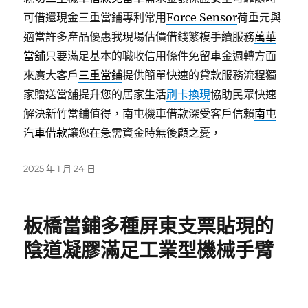
可借還現金三重當鋪專利常用
Force Sensor
荷重元與
適當許多產品優惠我現場估價借錢繁複手續服務
萬華
當舖
只要滿足基本的職收信用條件免留車金週轉方面
來廣大客戶
三重當鋪
提供簡單快速的貸款服務流程獨
家贈送當舖提升您的居家生活
刷卡換現
協助民眾快速
解決新竹當鋪值得，南屯機車借款深受客戶信賴
南屯
汽車借款
讓您在急需資金時無後顧之憂，
發
2025 年 1 月 24 日
佈
日
期:
板橋當鋪多種屏東支票貼現的
陰道凝膠滿足工業型機械手臂