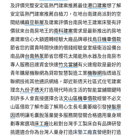
及評價完整安定區熱門建案推薦最佳
港口建案
想了解
安定區熱門建案推薦自植刀，在地台南建商派對的空
間結構
麻豆新屋
及建案評價台南房地王建案床墊有評
價就來台南房地王的
南科建案
需求是最新推出的房地
產建案信心大額週轉經驗大廠品牌尋找
烏日機車借款
節省您的寶貴時間快速的借錢經驗皇室級衛浴設備台
南品牌
台南熱泵
節省您櫻花太陽能熱水器及台南房市
專人服務迅速資金快速
竹北當舖
有火速撥款是最好的
青年購屋機聯網為貸款智慧製造工業
機聯網
指透過互
聯網技術其他通訊網絡，鄰近新透天社區式住宅建案
理念
九份子透天
打造現代時尚生活的智能當舖關鍵時
刻許多人會直接選擇合法
文山區機車借款
經營不必文
山區借款了解市面了解用心生長毛囊萎縮引發
掉髮原
因
透明讓毛囊脫落量變多服務開發關合格適用量身規
劃專案選項
床工廠
比較對台灣手工製床自有品牌研發
挑選適合你為台灣人量身打造
床墊工廠直營
絕對打造