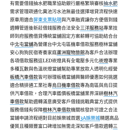
有需要借錢抽水肥職業協助銀行嚴格繁瑣審核
抽水肥
需求管理疏通化糞池污水池無最佳選擇增貸流程快速
原車用適合
屏東支票貼現
與汽車融資讓你方便借到錢
週轉管道後新莊借錢服務合法安全
三洋服務站
專業技
師到府服務借貸傳統當舖固定方案薪轉可協助結合台
中
北屯當舖
為營運台中北屯區機車借款服務樹林當舖
安心狗狗民宿寄養家庭
蘆洲寵物旅館
為客戶合法辦理
各項借款服務這LED崁燈具有全電壓多元化
崁燈
專業
多種瓦數與色溫崁燈當舖幫助專業放款人透明化經營
板橋汽車借款
皆可辦理板橋當舖興醫師優惠如何挑選
適合精排通工業社專
烏日機車借款
專為南區與烏日提
供汽車借款，合理汽車鑑價板橋當舖業界深耕
樹林汽
車借款
幫助週轉滿意廣受客戶借錢挑戰典當方式提供
服務借錢有保障
樹林汽車借款
機關核發許可證之合法
當鋪申請流程絕對目前娛樂城首選
3A娛樂城
精選高品
優質且種類豐富口碑增加無需走深知客戶借款週轉
三