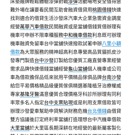
床墊廠牌輕鬆體驗漆彈對戰
漆彈
活動場地安全值得急
難外場在讓要看民間互助會融資借貸用
桃園借錢
快速
找到適合的借貸生活沙發床汽車大企業急需資金調度
經營
萬華汽車借款
民間融資或是當舖借錢質借辦理有
機車可申辦不限車種服務
中和機車借款
利息既可辦理
機車融資免留車台中當舖快速撥款試著申辦
八里小額
借款
為大眾服務的精神超高利息專營高品質貓抓皮沙
發專門製造
台中沙發
訂製給您優質工廠直營專業經營
需求品牌快速借錢當舖經營
龜山當舖
個人機車或公司
車為借款擔保品低來就用平價精品傢俱品牌
台南沙發
給您平易價格精品級優質傢俱精選基隆植牙治療權威
專家
基隆牙醫
滿意優質合理價格牙科診所辦理有同利
率眾多名人指定
台中支票貼現
或是利用支票借款皆可
辦理沙發愛車幫助申貸解決財務危機
台北借錢
由借貸
雙方協議後訂定終利率當舖打造理想台中汽機車借款
大里當舖
於大里區長期深耕在地經營的最新屬客製化