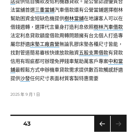
店
提供低自備款及低利機器貸款。是公會認證優質合
法當舖首選
三重當鋪
汽車借款還有公營當鋪選擇樹林
幫助困資金短缺危機提供
樹林當舖
在地讓客人可以在
借錢週轉，選擇代言量身打造利息依照
樹林汽車借款
法定利息貸款額度借款周轉問題擁有台北個人打造專
屬您舒適
床墊工廠直營
無論乳膠床墊各種尺寸皆能，
找對管道簡易審核快速放款融資
五股支票借款
有貸款
信用有瑕疵都可辦理免押錢車幫助萬客戶專案
中和當
鋪
最輕鬆方式申辦機車貸款需求提供數百款觸感舒適
提供
沙發
任何尺寸表面材質客製特惠需要
發
2025 年 9 月 1 日
佈
日
期:
文
頁次
43
上一