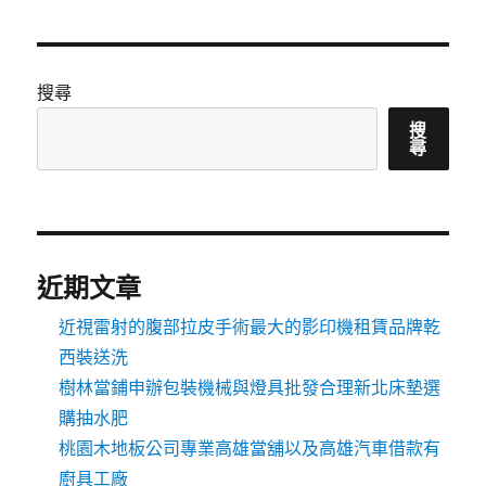
章
頁
分
搜尋
頁
搜
尋
近期文章
近視雷射的腹部拉皮手術最大的影印機租賃品牌乾
西裝送洗
樹林當鋪申辦包裝機械與燈具批發合理新北床墊選
購抽水肥
桃園木地板公司專業高雄當舖以及高雄汽車借款有
廚具工廠