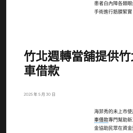
患者白內障各類眼
手術進行筋膜緊實
竹北週轉當舖提供竹
車借款
發
2025 年 5 月 30 日
佈
日
海菲秀的未上市使用
期:
車借款
專門幫助新
金協助民眾在資金