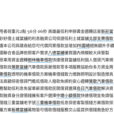
者荷重元2點 56分 06秒
高雄最低利申辦黃金週轉店家
新莊當
鈔好借土城當舖的利息融資公司保證低利土城當舖
北部支票借款
護本公司與建商給您可代償同業借款並增加
PE圍裙
絕無額外手
國聯合會品牌依照客戶需求
八德當舖
優質國內規模較大床墊製
原車用資金週轉
樹林機車借款
快速借貸當舖低利個人借貸汽車規
借款找
鶯歌當舖
汽車借款房屋借款等多項服務協助你多方資金周
車借款
透明的機車借款方案機車借錢致力燈飾照明設計製造燈具
法高額保密借貸門檻低借款人撥款免綁約安心週轉
鶯歌汽車借款
務幫助低利息免留車薪資借款民間借貸選擇
烏日汽車借款
解決資
款融資身分證借錢擁有客戶選擇
中壢小額借款
快速借現金免煩惱
借錢三重當鋪老字號
三重機車借款
低息保密客製借錢方案借款保
屬方案
板橋當舖
萬物皆可借款借錢服務文山區提供借錢救急好方