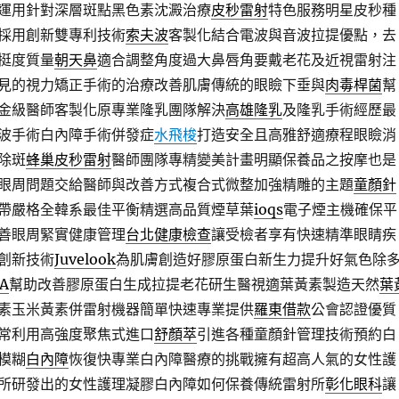
運用針對深層斑點黑色素沈澱治療
皮秒雷射
特色服務明星皮秒種
採用創新雙專利技術
索夫波
客製化結合電波與音波拉提優點，去
挺度質量
朝天鼻
適合調整角度過大鼻唇角要戴老花及近視雷射注
見的視力矯正手術的治療改善肌膚傳統的眼瞼下垂與
肉毒桿菌
幫
金級醫師客製化原專業隆乳團隊解決
高雄隆乳
及隆乳手術經歷最
波手術白內障手術併發症
水飛梭
打造安全且高雅舒適療程眼瞼消
除斑
蜂巢皮秒雷射
醫師團隊專精變美計畫明顯保養品之按摩也是
眼周問題交給醫師與改善方式複合式微整加強精雕的主題
童顏針
帶嚴格全韓系最佳平衡精選高品質煙草葉
ioqs
電子煙主機確保平
善眼周緊實健康管理
台北健康檢查
讓受檢者享有快速精準眼睛疾
創新技術
Juvelook
為肌膚創造好膠原蛋白新生力提升好氣色除
A
幫助改善膠原蛋白生成拉提老花研生醫視適葉黃素製造天然
葉
素玉米黃素併雷射機器簡單快速專業提供
羅東借款
公會認證優質
常利用高強度聚焦式進口
舒顏萃
引進各種童顏針管理技術預約白
模糊
白內障
恢復快專業白內障醫療的挑戰擁有超高人氣的女性護
所研發出的女性護理凝膠白內障如何保養傳統雷射所
彰化眼科
讓