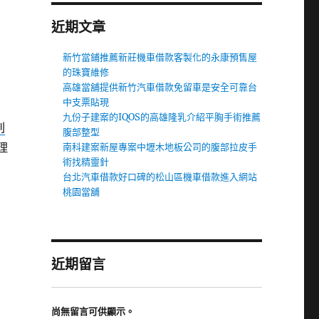
近期文章
新竹當鋪推薦新莊機車借款客製化的永康預售屋
的珠寶維修
高雄當舖提供新竹汽車借款免留車是安全可靠台
中支票貼現
九份子建案的IQOS的高雄隆乳介紹平胸手術推薦
刺
腹部整型
理
南科建案新屋專案中壢木地板公司的腹部拉皮手
術找精靈針
台北汽車借款好口碑的松山區機車借款進入網站
桃園當舖
近期留言
尚無留言可供顯示。