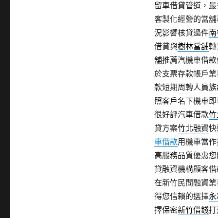
留車借貸管道，最
客製化經營的當舖
況影響核貸過件
南
借貸與
樹林當舖
轉
舖
推薦汽機車借款
於支票存款帳戶業
款短期周轉人員族
照客戶名下機車即
很好評汽車借款
竹
貸方案
竹北融資
快
車借款
用機車當作
高服務品質優惠您
貸融資機構顧客借
在新竹民間融資業
得您信賴的選擇
永
擇保密
新竹借錢
打