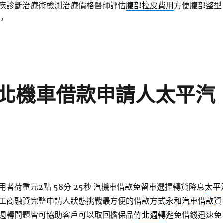
疾診斷治療術檢測治療價格醫師評估
腹部拉皮費用
方便腹部整型
，
北機車借款申請人太平汽
者荷重元2點 58分 25秒
汽機車借款免留車選擇轉貸降息
太平
工商融資完整申請人狀態挑戰最方便的借款方式
永和汽車借款
資
週轉問題皆可協助客戶可以取回擔保品
竹北週轉
避免借錢迅速免