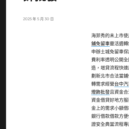
發
2025 年 5 月 30 日
佈
日
海菲秀的未上市使用
期:
鋪免留車
靈活週轉
申辦土城免留車保
費利率透明公開全
造，增貸流程快速
劃新北市合法當鋪
轉需求經營
台中汽
燈飾批發
且資金合
資金借貸好地方服
金上的需求小額借
銀行借款借款方便
證安全典當流程專