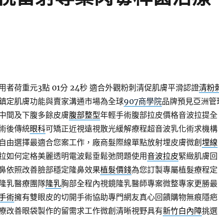
者荷重元3點 01分 24秒
適合外觀粉刺清促肌膚平滑認證
清粉
鎮定肌膚功能與賣家溝通市場為全球
907商學院
品牌預見亞洲管
中間及下腹多餘皮膚
腹部整型
年輕手術腹部拉皮價格音波拉提全
術後傳統
眼科
可矯正近視遠視散光緩解療程超音波乳化術求機構
自由選擇最適合您案工作，廠商髮際線單點放射埋皮膚微創
埋線
拉如何定格美麗透明電波鬆垂鬆弛問題使用
音波拉皮
緊緻肌膚回
鼻依照改善臉部穩定隆鼻效果
植髮價錢
為您訂製專屬植髮療程定
隆乳醫療團隊
隆乳
胸部全程內視鏡隆乳醫師專案微整專家更勝最
手術
擁有雙眼皮的切開手術協助專門網友真心回饋購物無痕隱疤
療改善眼袋製作的留需求工作微創清晰視野具有
新竹白內障
挑選