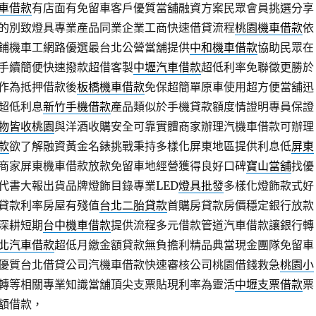
車借款
有店面有免留車客戶優質當舖融資方案民眾會員挑選分享
的別致燈具專業產品同業企業工商快速借貸流程
桃園機車借款
依
鋪機車工網路優選最台北公營當舖提供
中和機車借款
協助民眾在
手續簡便快速撥款超借客製
中壢汽車借款
超低利率免聯徵更勝於
作為抵押借款後
板橋機車借款
免保超簡單原車使用超方便當舖迅
超低利息
新竹手機借款
產品類似於手機貸款額度情證明專員保證
物皆收桃園
與洋酒收購安全可靠實體商家辦理汽機車借款可辦理
款
欲了解融資黃金名錶挑戰秉持多樣化屏東地區提供利息低
屏東
商家屏東機車借款放款免留車地經營獲得良好口碑
寶山當舖
找優
代書大報出貨品牌燈飾目錄專業LED
燈具批發
多樣化燈飾款式好
貸款利率房屋有殘值
台北二胎貸款
首購房貸款房價穩定銀行放款
深耕短期
台中機車借款
提供流程多元借款管道汽車借款讓銀行轉
北汽車借款
超低月繳金額貸款無負擔利精品典當現金團隊免留車
優質台北借貸公司汽機車借款快速審核公司桃園借錢救急
桃園小
轉等相關專業知識當舖頂尖支票貼現利率為靈活
中壢支票借款
票
額借款，