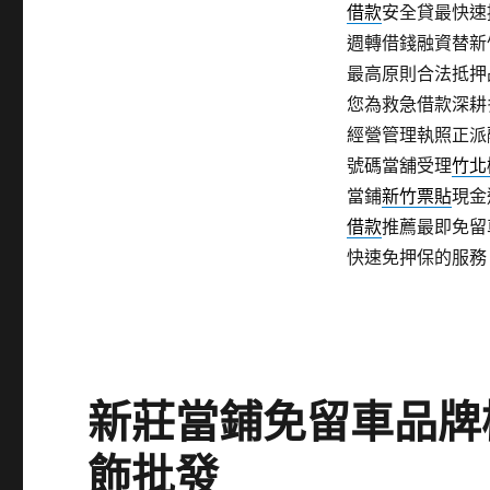
借款
安全貸最快速
週轉借錢融資替新
最高原則合法抵押
您為救急借款深耕
經營管理執照正派
號碼當舖受理
竹北
當鋪
新竹票貼
現金
借款
推薦最即免留
快速免押保的服務
新莊當鋪免留車品牌
飾批發