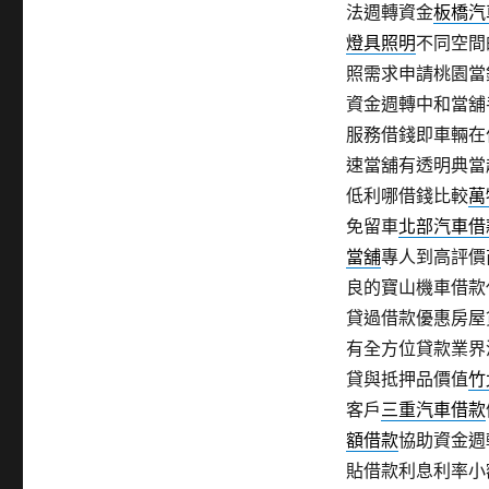
法週轉資金
板橋汽
燈具照明
不同空間
照需求申請桃園當
資金週轉中和當舖
服務借錢即車輛在
速當舖有透明典當
低利哪借錢比較
萬
免留車
北部汽車借
當舖
專人到高評價
良的寶山機車借款
貸過借款優惠房屋
有全方位貸款業界
貸與抵押品價值
竹
客戶
三重汽車借款
額借款
協助資金週
貼借款利息利率小