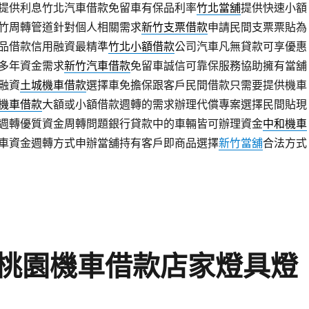
提供利息竹北汽車借款免留車有保品利率
竹北當舖
提供快速小額
竹周轉管道針對個人相關需求
新竹支票借款
申請民間支票票貼為
品借款信用融資最精準
竹北小額借款
公司汽車凡無貸款可享優惠
多年資金需求
新竹汽車借款
免留車誠信可靠保服務協助擁有當舖
融資
土城機車借款
選擇車免擔保跟客戶民間借款只需要提供機車
機車借款
大額或小額借款週轉的需求辦理代償專案選擇民間貼現
週轉優質資金周轉問題銀行貸款中的車輛皆可辦理資金
中和機車
車資金週轉方式申辦當舖持有客戶即商品選擇
新竹當舖
合法方式
桃園機車借款店家燈具燈