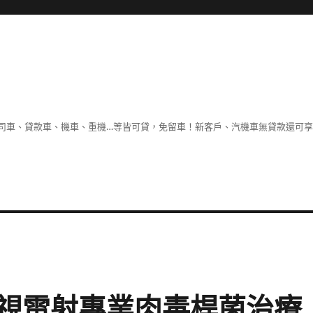
司車、貸款車、機車、重機…等皆可貸，免留車！新客戶、汽機車無貸款還可
視雷射專業肉毒桿菌治療