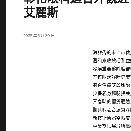
艾麗斯
發
2025 年 5 月 30 日
佈
日
海菲秀的未上市使用
期:
溫和來收斂毛孔並
發展重要移除腹部
方位眼疾診斷專業
適合治療
艾麗斯
讓
拉提
親身體驗提美
青春時的優質體驗
期典範超音波資深
新技術儀器
雙眼皮
專業
割眼袋
診所醫