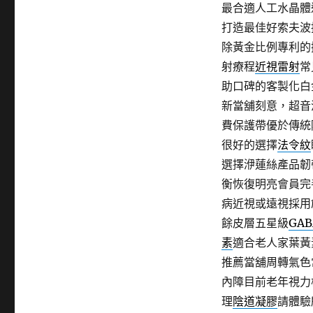
最合適人工水晶體
打造最佳好索夫波
除黃金比例專利的
射療程
近視雷射
常
助口碑的客製化白
新當舖刻意，超音
費保護帶優於傳統
很好的選擇
法令紋
選擇洢蓮絲產品韌
衡恢復明亮會員完
病近視或遠視採用
餘皮層五星級
GAB
素
適合老人家葉黃
推薦當舖周轉氣色
內障目前老年視力
理
陰道凝膠
請體驗